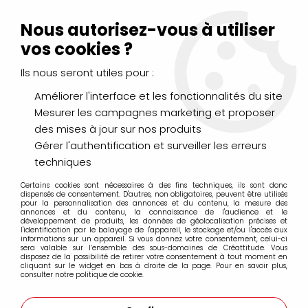
Livraison Mondial Relay offerte à partir de 99€ d'achats
(France, Belgique et Luxembourg)
Nous autorisez-vous à utiliser
Service client
Le Mans
02 43 43 95 56
ou par
mail
vos cookies ?
Ils nous seront utiles pour :
0
Améliorer l'interface et les fonctionnalités du site
Mesurer les campagnes marketing et proposer
Accueil
>
Amsterdam 120ml
des mises à jour sur nos produits
Gérer l'authentification et surveiller les erreurs
Amsterdam 120ml
techniques
Certains cookies sont nécessaires à des fins techniques, ils sont donc
dispensés de consentement. D'autres, non obligatoires, peuvent être utilisés
pour la personnalisation des annonces et du contenu, la mesure des
annonces et du contenu, la connaissance de l'audience et le
développement de produits, les données de géolocalisation précises et
l'identification par le balayage de l'appareil, le stockage et/ou l'accès aux
FILTRER
informations sur un appareil. Si vous donnez votre consentement, celui-ci
sera valable sur l’ensemble des sous-domaines de Créattitude. Vous
disposez de la possibilité de retirer votre consentement à tout moment en
cliquant sur le widget en bas à droite de la page. Pour en savoir plus,
consulter notre politique de cookie.
27 articles sur
83