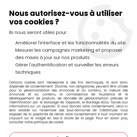
Livraison Mondial Relay offerte à partir de 99€ d'achats
(France, Belgique et Luxembourg)
Nous autorisez-vous à utiliser
Service client
Le Mans
02 43 43 95 56
ou par
mail
vos cookies ?
Ils nous seront utiles pour :
0
Améliorer l'interface et les fonctionnalités du site
Mesurer les campagnes marketing et proposer
Accueil
>
COBRA SERIE 2
des mises à jour sur nos produits
Gérer l'authentification et surveiller les erreurs
COBRA SERIE 2
techniques
Certains cookies sont nécessaires à des fins techniques, ils sont donc
dispensés de consentement. D'autres, non obligatoires, peuvent être utilisés
pour la personnalisation des annonces et du contenu, la mesure des
annonces et du contenu, la connaissance de l'audience et le
développement de produits, les données de géolocalisation précises et
l'identification par le balayage de l'appareil, le stockage et/ou l'accès aux
FILTRER
informations sur un appareil. Si vous donnez votre consentement, celui-ci
sera valable sur l’ensemble des sous-domaines de Créattitude. Vous
disposez de la possibilité de retirer votre consentement à tout moment en
cliquant sur le widget en bas à droite de la page. Pour en savoir plus,
consulter notre politique de cookie.
21 articles sur
21