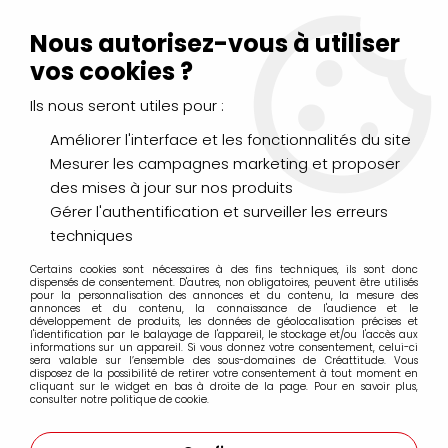
Livraison Mondial Relay offerte à partir de 99€ d'achats
(France, Belgique et Luxembourg)
Nous autorisez-vous à utiliser
Service client
Le Mans
02 43 43 95 56
ou par
mail
vos cookies ?
Ils nous seront utiles pour :
0
Améliorer l'interface et les fonctionnalités du site
Mesurer les campagnes marketing et proposer
Accueil
>
Parfums Bougie
des mises à jour sur nos produits
Gérer l'authentification et surveiller les erreurs
Parfums Bougie
techniques
Certains cookies sont nécessaires à des fins techniques, ils sont donc
dispensés de consentement. D'autres, non obligatoires, peuvent être utilisés
pour la personnalisation des annonces et du contenu, la mesure des
annonces et du contenu, la connaissance de l'audience et le
développement de produits, les données de géolocalisation précises et
l'identification par le balayage de l'appareil, le stockage et/ou l'accès aux
FILTRER
informations sur un appareil. Si vous donnez votre consentement, celui-ci
sera valable sur l’ensemble des sous-domaines de Créattitude. Vous
disposez de la possibilité de retirer votre consentement à tout moment en
cliquant sur le widget en bas à droite de la page. Pour en savoir plus,
consulter notre politique de cookie.
25 articles sur
25