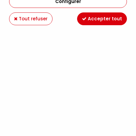
Configurer
Tout refuser
Accepter tout
GRAINE CRÉATIVE
SENTEUR POUR BOUGIE SENTEUR D'ORIENT
27ML
7,79 €