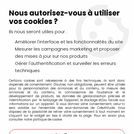
Livraison Mondial Relay offerte à partir de 99€ d'achats
(France, Belgique et Luxembourg)
Nous autorisez-vous à utiliser
Service client
Le Mans
02 43 43 95 56
ou par
mail
vos cookies ?
Ils nous seront utiles pour :
0
Améliorer l'interface et les fonctionnalités du site
Mesurer les campagnes marketing et proposer
Accueil
>
Pigma Micron
des mises à jour sur nos produits
Gérer l'authentification et surveiller les erreurs
Pigma Micron
techniques
Certains cookies sont nécessaires à des fins techniques, ils sont donc
dispensés de consentement. D'autres, non obligatoires, peuvent être utilisés
pour la personnalisation des annonces et du contenu, la mesure des
annonces et du contenu, la connaissance de l'audience et le
développement de produits, les données de géolocalisation précises et
l'identification par le balayage de l'appareil, le stockage et/ou l'accès aux
FILTRER
informations sur un appareil. Si vous donnez votre consentement, celui-ci
sera valable sur l’ensemble des sous-domaines de Créattitude. Vous
disposez de la possibilité de retirer votre consentement à tout moment en
cliquant sur le widget en bas à droite de la page. Pour en savoir plus,
consulter notre politique de cookie.
23 articles sur
23