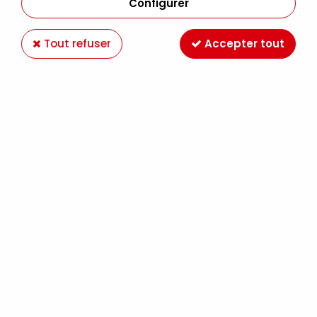
Configurer
Tout refuser
Accepter tout
SAKURA
FEUTRE CALIBRE PIGMA MICRON 12 NOIR
0.70MM
2,89 €