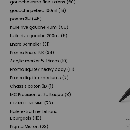
gouache extra fine Talens (60)
gouache pebeo 100ml (18)
posca 3M (45)
huile rive gauche 40ml (55)
huile rive gauche 200ml (5)
Encre Sennelier (31)
Promo Encre INK (34)
Acrylic marker 5-15mm (10)
Promo liquitex heavy body (111)
Promo liquitex mediums (7)
Chassis coton 3D (1)
MC Precision et Softaqua (8)
CLAIREFONTAINE (73)
Huile extra fine Lefranc
Bourgeois (118)
F
C
Pigma Micron (23)