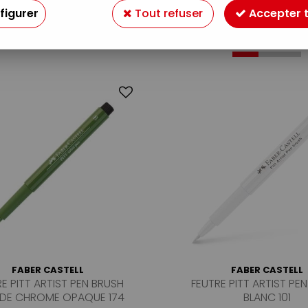
figurer
Tout refuser
Accepter 
27 articles sur
7
FABER CASTELL
FABER CASTELL
E PITT ARTIST PEN BRUSH
FEUTRE PITT ARTIST PE
 DE CHROME OPAQUE 174
BLANC 101