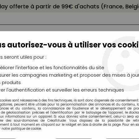
elay offerte à partir de 99€ d'achats (France, Bel
s autorisez-vous à utiliser vos cooki
us seront utiles pour :
liorer l'interface et les fonctionnalités du site
NCEAUX
CHÂSSIS
AÉROGRAPHIE
MODELAG
UTEAUX
CHEVALETS
MODÉLISME
MOULAG
urer les campagnes marketing et proposer des mises à jour
 produits
er l'authentification et surveiller les erreurs techniques
 cookies sont nécessaires à des fins techniques, ils sont donc dispensés de consentement. 
FEUTRES PITT TOUTES POINTES
gatoires, peuvent être utilisés pour la personnalisation des annonces et du contenu, 
onces et du contenu, la connaissance de l'audience et le développement de produ
de géolocalisation précises et l'identification par le balayage de l'appareil, le stock
aux informations sur un appareil. Si vous donnez votre consentement, celui-ci sera va
ble des sous-domaines de Créattitude. Vous disposez de la possibilité de retir
ment à tout moment en cliquant sur le widget en bas à droite de la page. Pour en sav
 notre politique de cookie.