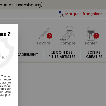
gique et Luxembourg)
Marques françaises
es ?
0
0
Favoris
Compte
Panier
E
LE COIN DES
LOISIRS
ENCADREMENT
E
P'TITS ARTISTES
CRÉATIFS
 sur
D'autres,
la mesure
its, les
age et/ou
lable sur
er votre
oir plus,