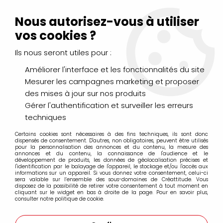
Livraison Mondial Relay offerte à partir de 99€ d'achats
(France, Belgique et Luxembourg)
Nous autorisez-vous à utiliser
Service client
Le Mans
02 43 43 95 56
ou par
mail
vos cookies ?
Ils nous seront utiles pour :
0
Améliorer l'interface et les fonctionnalités du site
Mesurer les campagnes marketing et proposer
Accueil
>
PEINTURES
>
Acrylique
>
Acryliques Fines
>
des mises à jour sur nos produits
Acrylic Amsterdam
>
ACRYLIQUE FINE AMSTERDAM VERT
TURQUOISE
Gérer l'authentification et surveiller les erreurs
techniques
Certains cookies sont nécessaires à des fins techniques, ils sont donc
dispensés de consentement. D'autres, non obligatoires, peuvent être utilisés
pour la personnalisation des annonces et du contenu, la mesure des
annonces et du contenu, la connaissance de l'audience et le
développement de produits, les données de géolocalisation précises et
l'identification par le balayage de l'appareil, le stockage et/ou l'accès aux
informations sur un appareil. Si vous donnez votre consentement, celui-ci
sera valable sur l’ensemble des sous-domaines de Créattitude. Vous
disposez de la possibilité de retirer votre consentement à tout moment en
cliquant sur le widget en bas à droite de la page. Pour en savoir plus,
consulter notre politique de cookie.