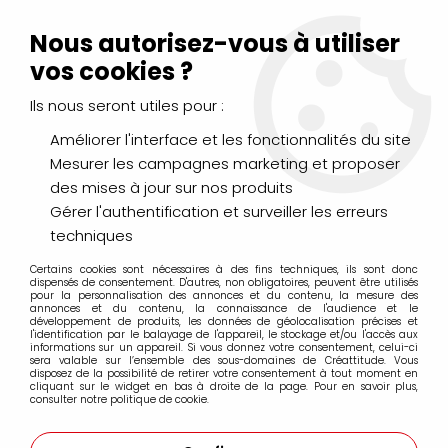
Livraison Mondial Relay offerte à partir de 99€ d'achats
(France, Belgique et Luxembourg)
Nous autorisez-vous à utiliser
Service client
Le Mans
02 43 43 95 56
ou par
mail
vos cookies ?
Ils nous seront utiles pour :
0
Améliorer l'interface et les fonctionnalités du site
Mesurer les campagnes marketing et proposer
Accueil
>
MC Precision et Softaqua
des mises à jour sur nos produits
Gérer l'authentification et surveiller les erreurs
MC Precision et Softaqua
techniques
Certains cookies sont nécessaires à des fins techniques, ils sont donc
dispensés de consentement. D'autres, non obligatoires, peuvent être utilisés
pour la personnalisation des annonces et du contenu, la mesure des
annonces et du contenu, la connaissance de l'audience et le
développement de produits, les données de géolocalisation précises et
l'identification par le balayage de l'appareil, le stockage et/ou l'accès aux
FILTRER
informations sur un appareil. Si vous donnez votre consentement, celui-ci
sera valable sur l’ensemble des sous-domaines de Créattitude. Vous
disposez de la possibilité de retirer votre consentement à tout moment en
cliquant sur le widget en bas à droite de la page. Pour en savoir plus,
consulter notre politique de cookie.
8 articles sur
8