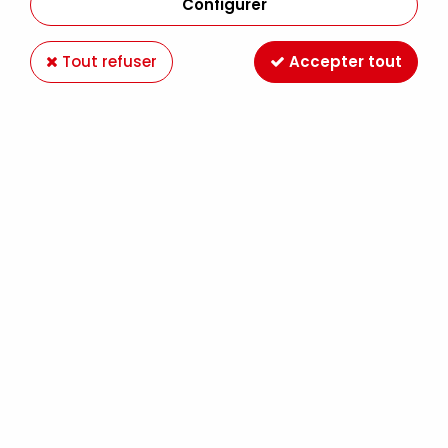
Configurer
Tout refuser
Accepter tout
RAPHAËL
PINCEAUX BISEAUTÉS PRECISION 8564
6,29 €
À partir de
RAPHAËL