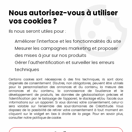
Livraison Mondial Relay offerte à partir de 99€ d'achats
(France, Belgique et Luxembourg)
Nous autorisez-vous à utiliser
Service client
Le Mans
02 43 43 95 56
ou par
mail
vos cookies ?
Ils nous seront utiles pour :
0
Améliorer l'interface et les fonctionnalités du site
Mesurer les campagnes marketing et proposer
Accueil
>
Promo liquitex mediums
des mises à jour sur nos produits
Gérer l'authentification et surveiller les erreurs
Promo liquitex mediums
techniques
Certains cookies sont nécessaires à des fins techniques, ils sont donc
dispensés de consentement. D'autres, non obligatoires, peuvent être utilisés
pour la personnalisation des annonces et du contenu, la mesure des
annonces et du contenu, la connaissance de l'audience et le
développement de produits, les données de géolocalisation précises et
l'identification par le balayage de l'appareil, le stockage et/ou l'accès aux
FILTRER
informations sur un appareil. Si vous donnez votre consentement, celui-ci
sera valable sur l’ensemble des sous-domaines de Créattitude. Vous
disposez de la possibilité de retirer votre consentement à tout moment en
cliquant sur le widget en bas à droite de la page. Pour en savoir plus,
consulter notre politique de cookie.
7 articles sur
7