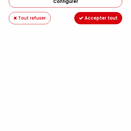
Configurer
Tout refuser
Accepter tout
GOLDEN
ACRYLIQUE EXTRA-FINE SÉCHAGE LENT OPEN
60ML BLEU PHTALO NUANCE ROUGE S4
16,49 €