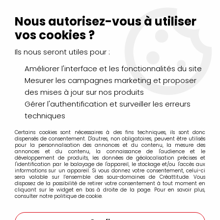
Livraison Mondial Relay offerte à partir de 99€ d'achats
(France, Belgique et Luxembourg)
Nous autorisez-vous à utiliser
Service client
Le Mans
02 43 43 95 56
ou par
mail
vos cookies ?
Ils nous seront utiles pour :
0
Améliorer l'interface et les fonctionnalités du site
Mesurer les campagnes marketing et proposer
Accueil
>
Golden OPEN
des mises à jour sur nos produits
Gérer l'authentification et surveiller les erreurs
Golden OPEN
techniques
Certains cookies sont nécessaires à des fins techniques, ils sont donc
dispensés de consentement. D'autres, non obligatoires, peuvent être utilisés
pour la personnalisation des annonces et du contenu, la mesure des
annonces et du contenu, la connaissance de l'audience et le
développement de produits, les données de géolocalisation précises et
l'identification par le balayage de l'appareil, le stockage et/ou l'accès aux
FILTRER
informations sur un appareil. Si vous donnez votre consentement, celui-ci
sera valable sur l’ensemble des sous-domaines de Créattitude. Vous
disposez de la possibilité de retirer votre consentement à tout moment en
cliquant sur le widget en bas à droite de la page. Pour en savoir plus,
consulter notre politique de cookie.
27 articles sur
80