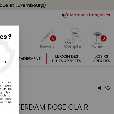
gique et Luxembourg)
Marques françaises
es ?
0
0
Favoris
Compte
Panier
E
LE COIN DES
LOISIRS
ENCADREMENT
E
P'TITS ARTISTES
CRÉATIFS
 sur
D'autres,
la mesure
its, les
age et/ou
lable sur
er votre
oir plus,
E AMSTERDAM ROSE CLAIR