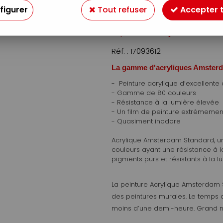
Soyez le premier à donner v
figurer
Tout refuser
Accepter 
1
,
99
€
À partir de
Réf. :
17093612
La gamme d'acryliques Amster
-
Peinture acrylique d’excellente 
- Gamme de 80 couleurs
- Résistance à la lumière élevée
- Un film de peinture extrêmemen
- Quasiment inodore
Acrylique Amsterdam Standard
, 
couleurs ayant une résistance à 
pigments purs et résistants à la l
La peinture
Acrylique Amsterdam
des peintures murales. Le temps 
moins d’une demi-heure. Grand 