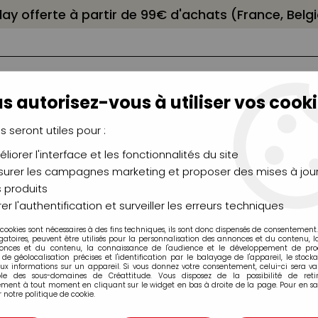
elay offerte à partir de 99€ d'achats (France, Bel
s autorisez-vous à utiliser vos cooki
us seront utiles pour :
liorer l'interface et les fonctionnalités du site
NCEAUX
CHÂSSIS
AÉROGRAPHIE
MODELAG
UTEAUX
CHEVALETS
MODÉLISME
MOULAG
urer les campagnes marketing et proposer des mises à jour
 produits
Amsterdam
>
ACRYLIQUE FINE AMSTERDAM ROSE CLAIR
er l'authentification et surveiller les erreurs techniques
 cookies sont nécessaires à des fins techniques, ils sont donc dispensés de consentement. 
gatoires, peuvent être utilisés pour la personnalisation des annonces et du contenu, 
onces et du contenu, la connaissance de l'audience et le développement de produ
de géolocalisation précises et l'identification par le balayage de l'appareil, le stock
aux informations sur un appareil. Si vous donnez votre consentement, celui-ci sera va
ble des sous-domaines de Créattitude. Vous disposez de la possibilité de retir
ment à tout moment en cliquant sur le widget en bas à droite de la page. Pour en sav
ACRYLIQUE FIN
 notre politique de cookie.