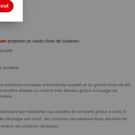
otre avis !
tout
TTC
dam
proprose un vaste choix de couleurs.
qualité
t durable
une peinture acrylique d’excellente qualité et un grand choix de 80
la lumière élevée ou même très élevée, grâce à l’usage de
umière.
 Standard
est résistante aux alcalins et convient, grâce à cela, à
de séchage est court : les couches de peinture fines sèchent en
nombre de couleurs opaques.