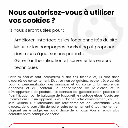
Livraison Mondial Relay offerte à partir de 99€ d'achats
(France, Belgique et Luxembourg)
Nous autorisez-vous à utiliser
Service client
Le Mans
02 43 43 95 56
ou par
mail
vos cookies ?
Ils nous seront utiles pour :
0
Améliorer l'interface et les fonctionnalités du site
Mesurer les campagnes marketing et proposer
Accueil
>
LE COIN DES P'TITS ARTISTES
des mises à jour sur nos produits
Gérer l'authentification et surveiller les erreurs
LE COIN DES P'TITS ARTISTES
techniques
Certains cookies sont nécessaires à des fins techniques, ils sont donc
dispensés de consentement. D'autres, non obligatoires, peuvent être utilisés
pour la personnalisation des annonces et du contenu, la mesure des
annonces et du contenu, la connaissance de l'audience et le
développement de produits, les données de géolocalisation précises et
l'identification par le balayage de l'appareil, le stockage et/ou l'accès aux
informations sur un appareil. Si vous donnez votre consentement, celui-ci
LES FEUTRES
sera valable sur l’ensemble des sous-domaines de Créattitude. Vous
disposez de la possibilité de retirer votre consentement à tout moment en
cliquant sur le widget en bas à droite de la page. Pour en savoir plus,
consulter notre politique de cookie.