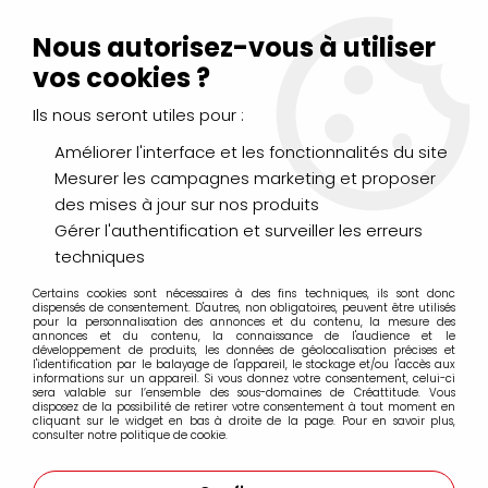
Livraison Mondial Relay offerte à partir de 99€ d'achats
(France, Belgique et Luxembourg)
Nous autorisez-vous à utiliser
Service client
Le Mans
02 43 43 95 56
ou par
mail
vos cookies ?
Ils nous seront utiles pour :
0
Améliorer l'interface et les fonctionnalités du site
Mesurer les campagnes marketing et proposer
Accueil
>
pinceaux fit 374
des mises à jour sur nos produits
Gérer l'authentification et surveiller les erreurs
pinceaux fit 374
techniques
Certains cookies sont nécessaires à des fins techniques, ils sont donc
dispensés de consentement. D'autres, non obligatoires, peuvent être utilisés
pour la personnalisation des annonces et du contenu, la mesure des
annonces et du contenu, la connaissance de l'audience et le
développement de produits, les données de géolocalisation précises et
l'identification par le balayage de l'appareil, le stockage et/ou l'accès aux
FILTRER
informations sur un appareil. Si vous donnez votre consentement, celui-ci
sera valable sur l’ensemble des sous-domaines de Créattitude. Vous
disposez de la possibilité de retirer votre consentement à tout moment en
cliquant sur le widget en bas à droite de la page. Pour en savoir plus,
consulter notre politique de cookie.
Aucune correspondance trouvée