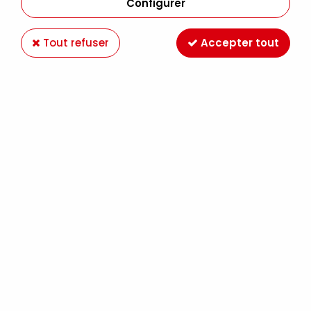
Configurer
Tout refuser
Accepter tout
Paiement en ligne 100%
Livraison en France et
sécurisé
Europe
Expédition Colissimo,
Retrait gratuit au
Mondial Relay France
magasin LE MANS