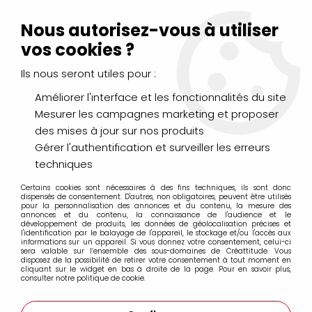
Livraison Mondial Relay offerte à partir de 99€ d'achats
(France, Belgique et Luxembourg)
Nous autorisez-vous à utiliser
Service client
Le Mans
02 43 43 95 56
ou par
mail
vos cookies ?
Ils nous seront utiles pour :
0
Améliorer l'interface et les fonctionnalités du site
Mesurer les campagnes marketing et proposer
Accueil
>
Pastel blockx
des mises à jour sur nos produits
Gérer l'authentification et surveiller les erreurs
Pastel blockx
techniques
Certains cookies sont nécessaires à des fins techniques, ils sont donc
dispensés de consentement. D'autres, non obligatoires, peuvent être utilisés
pour la personnalisation des annonces et du contenu, la mesure des
annonces et du contenu, la connaissance de l'audience et le
développement de produits, les données de géolocalisation précises et
l'identification par le balayage de l'appareil, le stockage et/ou l'accès aux
FILTRER
informations sur un appareil. Si vous donnez votre consentement, celui-ci
sera valable sur l’ensemble des sous-domaines de Créattitude. Vous
disposez de la possibilité de retirer votre consentement à tout moment en
cliquant sur le widget en bas à droite de la page. Pour en savoir plus,
consulter notre politique de cookie.
Aucune correspondance trouvée