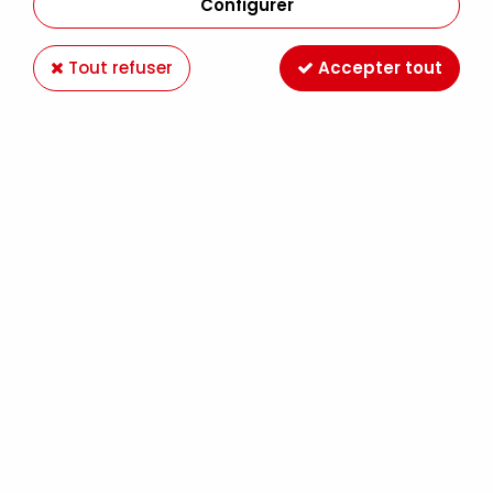
Configurer
Tout refuser
Accepter tout
Paiement en ligne 100%
Livraison en France et
sécurisé
Europe
Expédition Colissimo,
Retrait gratuit au
Mondial Relay France
magasin LE MANS