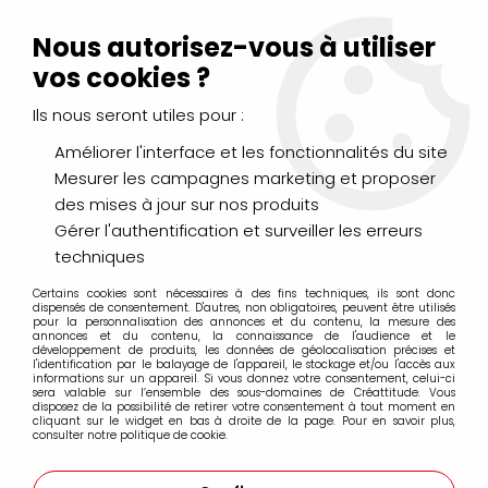
Livraison Mondial Relay offerte à partir de 99€ d'achats
(France, Belgique et Luxembourg)
Nous autorisez-vous à utiliser
Service client
Le Mans
02 43 43 95 56
ou par
mail
vos cookies ?
Ils nous seront utiles pour :
0
Améliorer l'interface et les fonctionnalités du site
Mesurer les campagnes marketing et proposer
Accueil
>
Chassis beaux arts coton
des mises à jour sur nos produits
Gérer l'authentification et surveiller les erreurs
Chassis beaux arts coton
techniques
Certains cookies sont nécessaires à des fins techniques, ils sont donc
dispensés de consentement. D'autres, non obligatoires, peuvent être utilisés
pour la personnalisation des annonces et du contenu, la mesure des
annonces et du contenu, la connaissance de l'audience et le
développement de produits, les données de géolocalisation précises et
l'identification par le balayage de l'appareil, le stockage et/ou l'accès aux
FILTRER
informations sur un appareil. Si vous donnez votre consentement, celui-ci
sera valable sur l’ensemble des sous-domaines de Créattitude. Vous
disposez de la possibilité de retirer votre consentement à tout moment en
cliquant sur le widget en bas à droite de la page. Pour en savoir plus,
consulter notre politique de cookie.
Aucune correspondance trouvée