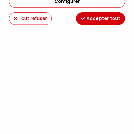
Configurer
Tout refuser
Accepter tout
Paiement en ligne 100%
Livraison en France et
sécurisé
Europe
Expédition Colissimo,
Retrait gratuit au
Mondial Relay France
magasin LE MANS