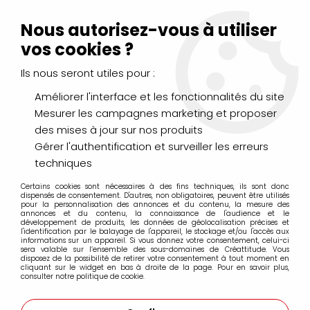
Livraison Mondial Relay offerte à partir de 99€ d'achats
(France, Belgique et Luxembourg)
Nous autorisez-vous à utiliser
Service client
Le Mans
02 43 43 95 56
ou par
mail
vos cookies ?
Ils nous seront utiles pour :
0
Améliorer l'interface et les fonctionnalités du site
Mesurer les campagnes marketing et proposer
Accueil
>
PINCEAUX & COUTEAUX
>
Aquarelle
>
des mises à jour sur nos produits
ISABEY Petit Gris Pur
Gérer l'authentification et surveiller les erreurs
techniques
ISABEY Petit Gris Pur
Certains cookies sont nécessaires à des fins techniques, ils sont donc
dispensés de consentement. D'autres, non obligatoires, peuvent être utilisés
pour la personnalisation des annonces et du contenu, la mesure des
annonces et du contenu, la connaissance de l'audience et le
développement de produits, les données de géolocalisation précises et
l'identification par le balayage de l'appareil, le stockage et/ou l'accès aux
informations sur un appareil. Si vous donnez votre consentement, celui-ci
FILTRER
sera valable sur l’ensemble des sous-domaines de Créattitude. Vous
disposez de la possibilité de retirer votre consentement à tout moment en
cliquant sur le widget en bas à droite de la page. Pour en savoir plus,
consulter notre politique de cookie.
5 articles sur
5