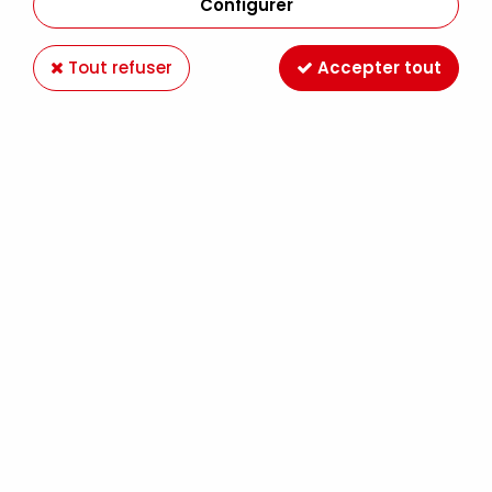
Configurer
Tout refuser
Accepter tout
ISABEY
ISABEY TRACEUR PETIT GRIS PUR SERIE 6701I
24,90 €
À partir de
ISABEY
ISABEY PLAT PETIT GRIS PUR SERIE 6236I
12,90 €
À partir de