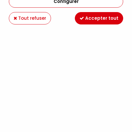
Configurer
Tout refuser
Accepter tout
ISABEY
ISABEY REPIQUE MARTRE KOLINSKY PURE
SERIE 6229I
11,90 €
À partir de
ISABEY
ISABEY ROND LARGE MARTRE KOLINSKY PURE
SERIE 6228I
17,90 €
À partir de