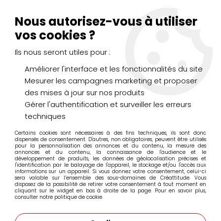
Livraison Mondial Relay offerte à partir de 99€ d'achats
(France, Belgique et Luxembourg)
Nous autorisez-vous à utiliser
Service client
Le Mans
02 43 43 95 56
ou par
mail
vos cookies ?
Ils nous seront utiles pour :
0
Améliorer l'interface et les fonctionnalités du site
Mesurer les campagnes marketing et proposer
Accueil
>
PINCEAUX & COUTEAUX
>
Aquarelle
>
des mises à jour sur nos produits
ISABEY Martre Kolinsky Pure
Gérer l'authentification et surveiller les erreurs
techniques
ISABEY Martre Kolinsky Pure
Certains cookies sont nécessaires à des fins techniques, ils sont donc
dispensés de consentement. D'autres, non obligatoires, peuvent être utilisés
pour la personnalisation des annonces et du contenu, la mesure des
annonces et du contenu, la connaissance de l'audience et le
développement de produits, les données de géolocalisation précises et
l'identification par le balayage de l'appareil, le stockage et/ou l'accès aux
informations sur un appareil. Si vous donnez votre consentement, celui-ci
FILTRER
sera valable sur l’ensemble des sous-domaines de Créattitude. Vous
disposez de la possibilité de retirer votre consentement à tout moment en
cliquant sur le widget en bas à droite de la page. Pour en savoir plus,
consulter notre politique de cookie.
3 articles sur
3