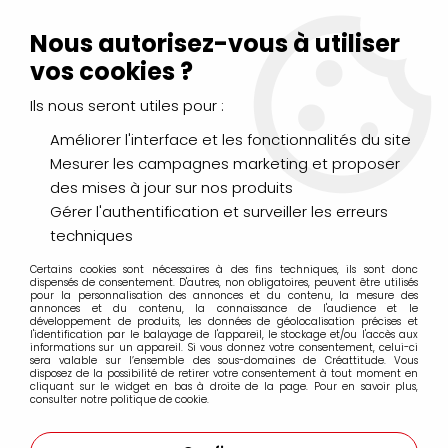
Livraison Mondial Relay offerte à partir de 99€ d'achats
(France, Belgique et Luxembourg)
Nous autorisez-vous à utiliser
Service client
Le Mans
02 43 43 95 56
ou par
mail
vos cookies ?
Ils nous seront utiles pour :
0
Améliorer l'interface et les fonctionnalités du site
Mesurer les campagnes marketing et proposer
Accueil
>
PINCEAUX & COUTEAUX
>
Loisirs / Déco
des mises à jour sur nos produits
Gérer l'authentification et surveiller les erreurs
Loisirs / Déco
techniques
Certains cookies sont nécessaires à des fins techniques, ils sont donc
dispensés de consentement. D'autres, non obligatoires, peuvent être utilisés
pour la personnalisation des annonces et du contenu, la mesure des
annonces et du contenu, la connaissance de l'audience et le
développement de produits, les données de géolocalisation précises et
l'identification par le balayage de l'appareil, le stockage et/ou l'accès aux
informations sur un appareil. Si vous donnez votre consentement, celui-ci
RAPHAEL SEPIA DECO
sera valable sur l’ensemble des sous-domaines de Créattitude. Vous
disposez de la possibilité de retirer votre consentement à tout moment en
cliquant sur le widget en bas à droite de la page. Pour en savoir plus,
consulter notre politique de cookie.