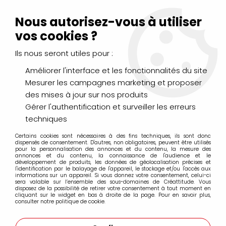
Livraison Mondial Relay offerte à partir de 99€ d'achats
(France, Belgique et Luxembourg)
Nous autorisez-vous à utiliser
Service client
Le Mans
02 43 43 95 56
ou par
mail
vos cookies ?
Ils nous seront utiles pour :
0
Améliorer l'interface et les fonctionnalités du site
Mesurer les campagnes marketing et proposer
Accueil
>
PINCEAUX & COUTEAUX
>
Aquarelle
>
des mises à jour sur nos produits
ISABEY Petit Gris Pur
>
ISABEY LAVIS PETIT GRIS PUR SERIE 6234I
Gérer l'authentification et surveiller les erreurs
techniques
Certains cookies sont nécessaires à des fins techniques, ils sont donc
dispensés de consentement. D'autres, non obligatoires, peuvent être utilisés
pour la personnalisation des annonces et du contenu, la mesure des
annonces et du contenu, la connaissance de l'audience et le
développement de produits, les données de géolocalisation précises et
l'identification par le balayage de l'appareil, le stockage et/ou l'accès aux
informations sur un appareil. Si vous donnez votre consentement, celui-ci
sera valable sur l’ensemble des sous-domaines de Créattitude. Vous
disposez de la possibilité de retirer votre consentement à tout moment en
cliquant sur le widget en bas à droite de la page. Pour en savoir plus,
consulter notre politique de cookie.