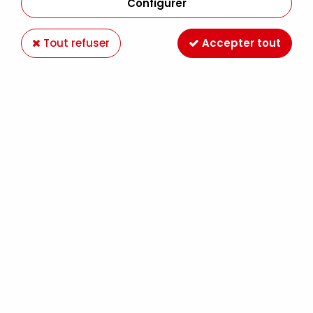
Configurer
Tout refuser
Accepter tout
-21 %
RAPHAËL
PINCELIER BAMBOU 6 MINI PINCEAUX
AQUARELLE RAPHAEL CLAUDE MONET
27,49 €
34,90 €