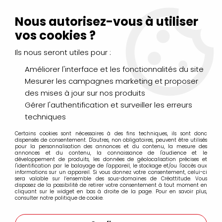
Livraison Mondial Relay offerte à partir de 99€ d'achats
(France, Belgique et Luxembourg)
Nous autorisez-vous à utiliser
Service client
Le Mans
02 43 43 95 56
ou par
mail
vos cookies ?
Ils nous seront utiles pour :
0
Améliorer l'interface et les fonctionnalités du site
Mesurer les campagnes marketing et proposer
Accueil
>
PINCEAUX & COUTEAUX
>
Aquarelle
>
Assortiments
des mises à jour sur nos produits
Gérer l'authentification et surveiller les erreurs
Assortiments
techniques
Certains cookies sont nécessaires à des fins techniques, ils sont donc
dispensés de consentement. D'autres, non obligatoires, peuvent être utilisés
pour la personnalisation des annonces et du contenu, la mesure des
annonces et du contenu, la connaissance de l'audience et le
développement de produits, les données de géolocalisation précises et
l'identification par le balayage de l'appareil, le stockage et/ou l'accès aux
FILTRER
informations sur un appareil. Si vous donnez votre consentement, celui-ci
sera valable sur l’ensemble des sous-domaines de Créattitude. Vous
disposez de la possibilité de retirer votre consentement à tout moment en
cliquant sur le widget en bas à droite de la page. Pour en savoir plus,
consulter notre politique de cookie.
27 articles sur
36