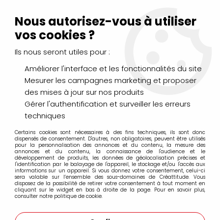
Livraison Mondial Relay offerte à partir de 99€ d'achats
(France, Belgique et Luxembourg)
Nous autorisez-vous à utiliser
Service client
Le Mans
02 43 43 95 56
ou par
mail
vos cookies ?
Ils nous seront utiles pour :
0
Améliorer l'interface et les fonctionnalités du site
Mesurer les campagnes marketing et proposer
Accueil
>
PINCEAUX & COUTEAUX
>
Aquarelle
>
des mises à jour sur nos produits
PRINCETON Aqua Elite série 4850
Gérer l'authentification et surveiller les erreurs
techniques
PRINCETON Aqua Elite série 4850
Certains cookies sont nécessaires à des fins techniques, ils sont donc
dispensés de consentement. D'autres, non obligatoires, peuvent être utilisés
pour la personnalisation des annonces et du contenu, la mesure des
annonces et du contenu, la connaissance de l'audience et le
développement de produits, les données de géolocalisation précises et
l'identification par le balayage de l'appareil, le stockage et/ou l'accès aux
informations sur un appareil. Si vous donnez votre consentement, celui-ci
FILTRER
sera valable sur l’ensemble des sous-domaines de Créattitude. Vous
disposez de la possibilité de retirer votre consentement à tout moment en
cliquant sur le widget en bas à droite de la page. Pour en savoir plus,
consulter notre politique de cookie.
11 articles sur
11