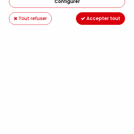
Configurer
Tout refuser
Accepter tout
PRINCETON
AQUA ELITE SYNTHETIQUE LAVIS PLAT SERIE
4850
16,90 €
À partir de
PRINCETON
AQUA ELITE SYNTHETIQUE BROSSE PLATE
SERIE 4850
16,90 €
À partir de