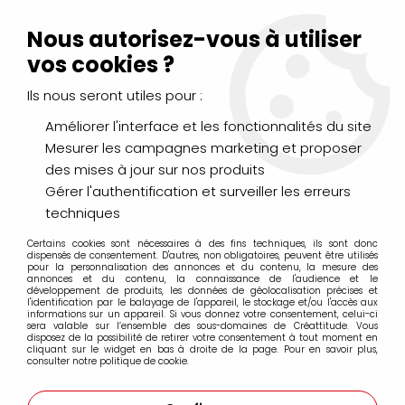
Livraison Mondial Relay offerte à partir de 99€ d'achats
(France, Belgique et Luxembourg)
Nous autorisez-vous à utiliser
Service client
Le Mans
02 43 43 95 56
ou par
mail
vos cookies ?
Ils nous seront utiles pour :
0
Améliorer l'interface et les fonctionnalités du site
Mesurer les campagnes marketing et proposer
Accueil
>
PINCEAUX & COUTEAUX
>
Couteaux Larges
des mises à jour sur nos produits
Gérer l'authentification et surveiller les erreurs
Couteaux Larges
techniques
Certains cookies sont nécessaires à des fins techniques, ils sont donc
dispensés de consentement. D'autres, non obligatoires, peuvent être utilisés
pour la personnalisation des annonces et du contenu, la mesure des
annonces et du contenu, la connaissance de l'audience et le
développement de produits, les données de géolocalisation précises et
l'identification par le balayage de l'appareil, le stockage et/ou l'accès aux
FILTRER
informations sur un appareil. Si vous donnez votre consentement, celui-ci
sera valable sur l’ensemble des sous-domaines de Créattitude. Vous
disposez de la possibilité de retirer votre consentement à tout moment en
cliquant sur le widget en bas à droite de la page. Pour en savoir plus,
consulter notre politique de cookie.
17 articles sur
17