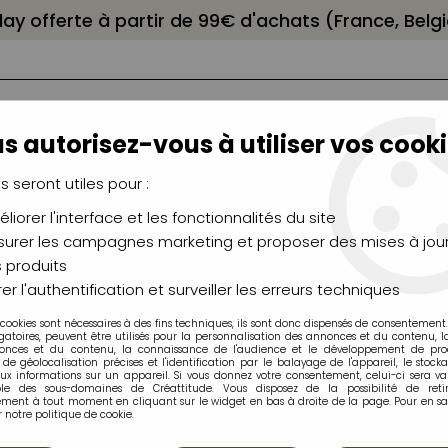
elay offerte à partir de 99€ d'achats (France, Bel
s autorisez-vous à utiliser vos cooki
us seront utiles pour :
liorer l'interface et les fonctionnalités du site
NCEAUX
CHÂSSIS
AÉROGRAPHIE
MODELAG
UTEAUX
CHEVALETS
MODÉLISME
MOULAG
urer les campagnes marketing et proposer des mises à jour
 produits
e Kolinsky
er l'authentification et surveiller les erreurs techniques
 cookies sont nécessaires à des fins techniques, ils sont donc dispensés de consentement. 
RAPHAEL Martre Kolinsky
gatoires, peuvent être utilisés pour la personnalisation des annonces et du contenu, 
onces et du contenu, la connaissance de l'audience et le développement de produ
de géolocalisation précises et l'identification par le balayage de l'appareil, le stock
aux informations sur un appareil. Si vous donnez votre consentement, celui-ci sera va
ble des sous-domaines de Créattitude. Vous disposez de la possibilité de retir
ment à tout moment en cliquant sur le widget en bas à droite de la page. Pour en sav
 notre politique de cookie.