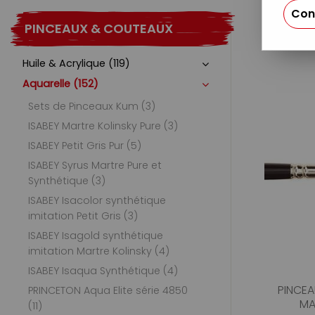
Con
PINCEAUX & COUTEAUX
Huile & Acrylique (119)
Aquarelle (152)
Sets de Pinceaux Kum (3)
ISABEY Martre Kolinsky Pure (3)
ISABEY Petit Gris Pur (5)
ISABEY Syrus Martre Pure et
Synthétique (3)
ISABEY Isacolor synthétique
imitation Petit Gris (3)
ISABEY Isagold synthétique
imitation Martre Kolinsky (4)
ISABEY Isaqua Synthétique (4)
PINCEA
PRINCETON Aqua Elite série 4850
MA
(11)