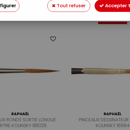
figurer
Tout refuser
Accepter 
9 articles sur
9
RAPHAËL
RAPHAËL
UX RONDS SORTIE LONGUE
PINCEAUX DESSINATEUR
RTRE KOLINSKY 88026
KOLINSKY 16684