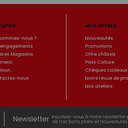
ROPOS
NOS OFFRES
 sommes-nous ?
Nouveautés
 engagements
Promotions
aires Magasins
Offre châssis
ement
Pass Culture
aison
Chèques cadeaux
tactez-nous
Notre revue de pro
Nos ateliers
Inscrivez-vous à notre newsletter 
Newsletter
de nos bons plans et nouveautés