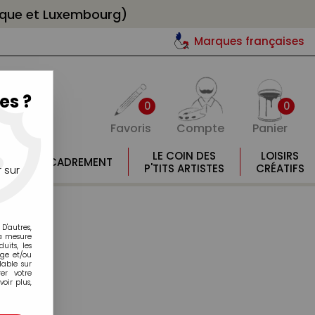
gique et Luxembourg)
Marques françaises
es ?
0
0
Favoris
Compte
Panier
E
LE COIN DES
LOISIRS
ENCADREMENT
E
P'TITS ARTISTES
CRÉATIFS
 sur
D'autres,
la mesure
its, les
age et/ou
lable sur
er votre
oir plus,