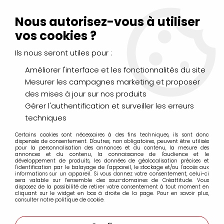
Livraison Mondial Relay offerte à partir de 99€ d'achats
(France, Belgique et Luxembourg)
Nous autorisez-vous à utiliser
Service client
Le Mans
02 43 43 95 56
ou par
mail
vos cookies ?
Ils nous seront utiles pour :
0
Améliorer l'interface et les fonctionnalités du site
Mesurer les campagnes marketing et proposer
Accueil
>
PINCEAUX & COUTEAUX
>
Aquarelle
>
des mises à jour sur nos produits
RAPHAEL MARTORA MARTRE
Gérer l'authentification et surveiller les erreurs
techniques
RAPHAEL MARTORA MARTRE
Certains cookies sont nécessaires à des fins techniques, ils sont donc
dispensés de consentement. D'autres, non obligatoires, peuvent être utilisés
pour la personnalisation des annonces et du contenu, la mesure des
annonces et du contenu, la connaissance de l'audience et le
développement de produits, les données de géolocalisation précises et
l'identification par le balayage de l'appareil, le stockage et/ou l'accès aux
informations sur un appareil. Si vous donnez votre consentement, celui-ci
FILTRER
sera valable sur l’ensemble des sous-domaines de Créattitude. Vous
disposez de la possibilité de retirer votre consentement à tout moment en
cliquant sur le widget en bas à droite de la page. Pour en savoir plus,
consulter notre politique de cookie.
Aucune correspondance trouvée