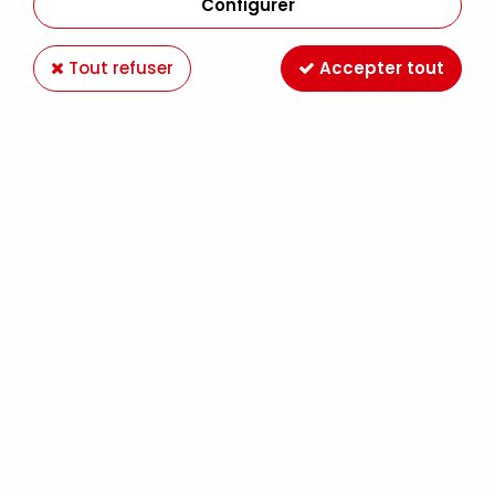
Configurer
Tout refuser
Accepter tout
Paiement en ligne 100%
Livraison en France et
sécurisé
Europe
Expédition Colissimo,
Retrait gratuit au
Mondial Relay France
magasin LE MANS