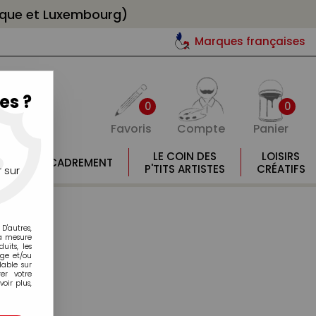
gique et Luxembourg)
Marques françaises
es ?
0
0
Favoris
Compte
Panier
E
LE COIN DES
LOISIRS
ENCADREMENT
E
P'TITS ARTISTES
CRÉATIFS
 sur
D'autres,
la mesure
its, les
age et/ou
lable sur
er votre
oir plus,