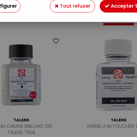
figurer
Tout refuser
Accepter 
13 articles sur
13
TALENS
TALENS
NIS DAMAR BRILLANT 081
VERNIS A RETOUCHER 
TALENS 75ML