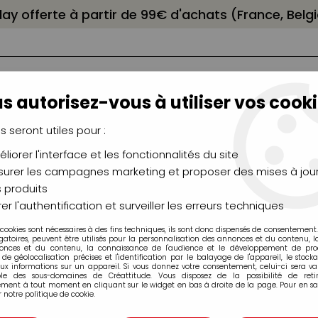
elay offerte à partir de 99€ d'achats (France, Bel
s autorisez-vous à utiliser vos cooki
us seront utiles pour :
liorer l'interface et les fonctionnalités du site
NCEAUX
CHÂSSIS
AÉROGRAPHIE
MODELAG
UTEAUX
CHEVALETS
MODÉLISME
MOULAG
urer les campagnes marketing et proposer des mises à jour
 produits
er l'authentification et surveiller les erreurs techniques
 cookies sont nécessaires à des fins techniques, ils sont donc dispensés de consentement. 
Talens
gatoires, peuvent être utilisés pour la personnalisation des annonces et du contenu, 
onces et du contenu, la connaissance de l'audience et le développement de produ
de géolocalisation précises et l'identification par le balayage de l'appareil, le stock
aux informations sur un appareil. Si vous donnez votre consentement, celui-ci sera va
ble des sous-domaines de Créattitude. Vous disposez de la possibilité de retir
ment à tout moment en cliquant sur le widget en bas à droite de la page. Pour en sav
 notre politique de cookie.