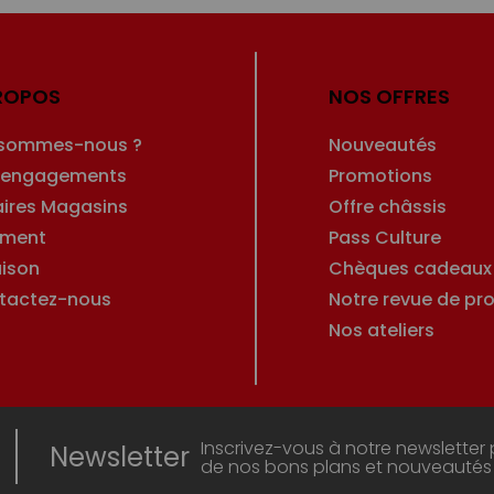
ROPOS
NOS OFFRES
 sommes-nous ?
Nouveautés
 engagements
Promotions
aires Magasins
Offre châssis
ement
Pass Culture
aison
Chèques cadeaux
tactez-nous
Notre revue de pro
Nos ateliers
Inscrivez-vous à notre newsletter 
Newsletter
de nos bons plans et nouveautés