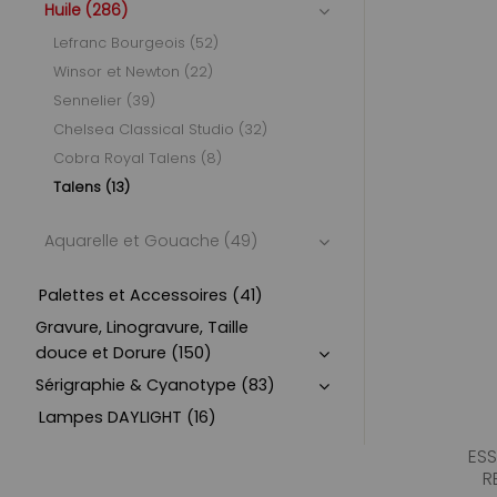
Huile (286)
Lefranc Bourgeois (52)
Winsor et Newton (22)
Sennelier (39)
Chelsea Classical Studio (32)
Cobra Royal Talens (8)
Talens (13)
Aquarelle et Gouache (49)
Palettes et Accessoires (41)
Gravure, Linogravure, Taille
douce et Dorure (150)
Sérigraphie & Cyanotype (83)
Lampes DAYLIGHT (16)
ESS
R