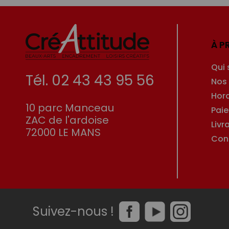
À P
Qui
Tél. 02 43 43 95 56
Nos
Hor
10 parc Manceau
Pai
ZAC de l'ardoise
Livr
72000 LE MANS
Con
Suivez-nous !