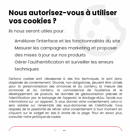
Livraison Mondial Relay offerte à partir de 99€ d'achats
(France, Belgique et Luxembourg)
Nous autorisez-vous à utiliser
Service client
Le Mans
02 43 43 95 56
ou par
mail
vos cookies ?
Ils nous seront utiles pour :
0
Améliorer l'interface et les fonctionnalités du site
Mesurer les campagnes marketing et proposer
Accueil
>
PEINTURES
>
Vernis et Médiums
>
Huile
des mises à jour sur nos produits
Gérer l'authentification et surveiller les erreurs
Huile
techniques
Certains cookies sont nécessaires à des fins techniques, ils sont donc
dispensés de consentement. D'autres, non obligatoires, peuvent être utilisés
pour la personnalisation des annonces et du contenu, la mesure des
annonces et du contenu, la connaissance de l'audience et le
développement de produits, les données de géolocalisation précises et
l'identification par le balayage de l'appareil, le stockage et/ou l'accès aux
informations sur un appareil. Si vous donnez votre consentement, celui-ci
LEFRANC BOURGEOIS
sera valable sur l’ensemble des sous-domaines de Créattitude. Vous
disposez de la possibilité de retirer votre consentement à tout moment en
cliquant sur le widget en bas à droite de la page. Pour en savoir plus,
consulter notre politique de cookie.