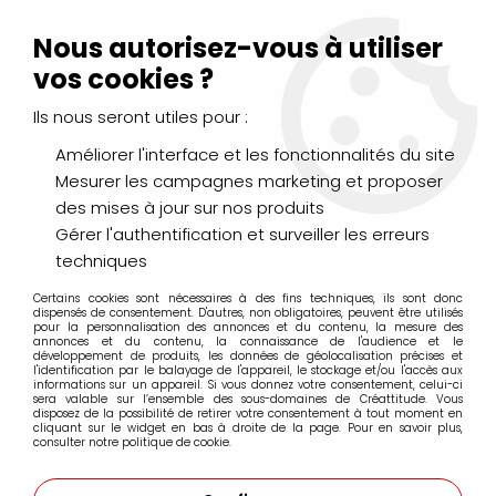
Livraison Mondial Relay offerte à partir de 99€ d'achats
(France, Belgique et Luxembourg)
Nous autorisez-vous à utiliser
Service client
Le Mans
02 43 43 95 56
ou par
mail
vos cookies ?
Ils nous seront utiles pour :
0
Améliorer l'interface et les fonctionnalités du site
Mesurer les campagnes marketing et proposer
Accueil
>
PEINTURES
>
Huile
des mises à jour sur nos produits
Gérer l'authentification et surveiller les erreurs
Peintures à l'huiles fines et extra-fines
techniques
Certains cookies sont nécessaires à des fins techniques, ils sont donc
dispensés de consentement. D'autres, non obligatoires, peuvent être utilisés
pour la personnalisation des annonces et du contenu, la mesure des
La peinture à l'huile
est une des techniques picturales,
annonces et du contenu, la connaissance de l'audience et le
développement de produits, les données de géolocalisation précises et
dans laquelle on utilise un mélange de pigments et d'huile
l'identification par le balayage de l'appareil, le stockage et/ou l'accès aux
siccative (le liant) , permettant d'obtenir une pâte plus ou
informations sur un appareil. Si vous donnez votre consentement, celui-ci
moins épaisse et grasse. Cette pâte s'applique à l'aide
sera valable sur l’ensemble des sous-domaines de Créattitude. Vous
disposez de la possibilité de retirer votre consentement à tout moment en
de brosses ou de pinceaux sur un support en toile
cliquant sur le widget en bas à droite de la page. Pour en savoir plus,
apprêtée montée sur un châssis, ou marouflée sur un
consulter notre politique de cookie.
panneau rigide. D'autres supports sont aussi utilisés
comme le carton ou le bois. Plusieurs types de diluants et