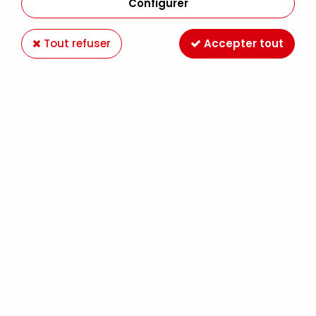
fonction de la résine utilisée.
Configurer
Il est appliqué sur la surface (tableau) à des fins esthétiques
(brillance, matité) et/ou protectrices (poussières,
Tout refuser
Accepter tout
pollution,
ultraviolet
) afin de former un film solide et incolore.
Un vernis est applicable au pinceau large (spalter) ou
directement lorsqu'il se présente en aérosol.
Selon le médium utilisé pour le tableau (peinture à huile,
acrylique...
)
et le support (toile, bois, papier
), des vernis
différents seront utilisés.
ACRYLIQUE