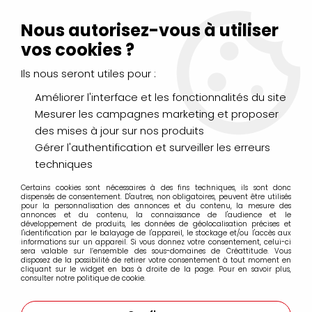
Livraison Mondial Relay offerte à partir de 99€ d'achats
(France, Belgique et Luxembourg)
Nous autorisez-vous à utiliser
Service client
Le Mans
02 43 43 95 56
ou par
mail
vos cookies ?
Ils nous seront utiles pour :
0
Améliorer l'interface et les fonctionnalités du site
Mesurer les campagnes marketing et proposer
Accueil
>
PEINTURES
>
Vernis et Médiums
des mises à jour sur nos produits
Gérer l'authentification et surveiller les erreurs
Vernis et médiums pour huile, acrylique et
techniques
aquarelle/gouache
Certains cookies sont nécessaires à des fins techniques, ils sont donc
dispensés de consentement. D'autres, non obligatoires, peuvent être utilisés
pour la personnalisation des annonces et du contenu, la mesure des
annonces et du contenu, la connaissance de l'audience et le
développement de produits, les données de géolocalisation précises et
l'identification par le balayage de l'appareil, le stockage et/ou l'accès aux
Un
vernis
est un liquide plus ou moins visqueux, à base
informations sur un appareil. Si vous donnez votre consentement, celui-ci
d'une
sera valable sur l’ensemble des sous-domaines de Créattitude. Vous
résine
naturelle (vernis traditionnels) ou synthétique
disposez de la possibilité de retirer votre consentement à tout moment en
(vernis modernes) en solution ou dispersion dans une
cliquant sur le widget en bas à droite de la page. Pour en savoir plus,
consulter notre politique de cookie.
essence végétale ou minérale. Les caractéristiques de
transparence, de brillance et de résistance varient en