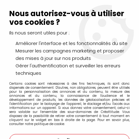
Livraison Mondial Relay offerte à partir de 99€ d'achats
(France, Belgique et Luxembourg)
Nous autorisez-vous à utiliser
Service client
Le Mans
02 43 43 95 56
ou par
mail
vos cookies ?
Ils nous seront utiles pour :
0
Améliorer l'interface et les fonctionnalités du site
Mesurer les campagnes marketing et proposer
Accueil
>
PEINTURES
>
Palettes et Accessoires
des mises à jour sur nos produits
Gérer l'authentification et surveiller les erreurs
Palettes et Accessoires
techniques
Certains cookies sont nécessaires à des fins techniques, ils sont donc
dispensés de consentement. D'autres, non obligatoires, peuvent être utilisés
pour la personnalisation des annonces et du contenu, la mesure des
annonces et du contenu, la connaissance de l'audience et le
développement de produits, les données de géolocalisation précises et
l'identification par le balayage de l'appareil, le stockage et/ou l'accès aux
FILTRER
informations sur un appareil. Si vous donnez votre consentement, celui-ci
sera valable sur l’ensemble des sous-domaines de Créattitude. Vous
disposez de la possibilité de retirer votre consentement à tout moment en
cliquant sur le widget en bas à droite de la page. Pour en savoir plus,
consulter notre politique de cookie.
27 articles sur
41