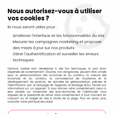
Livraison Mondial Relay offerte à partir de 99€ d'achats
(France, Belgique et Luxembourg)
Nous autorisez-vous à utiliser
Service client
Le Mans
02 43 43 95 56
ou par
mail
vos cookies ?
Ils nous seront utiles pour :
0
Améliorer l'interface et les fonctionnalités du site
Mesurer les campagnes marketing et proposer
Accueil
>
PEINTURES
>
Acrylique
des mises à jour sur nos produits
Gérer l'authentification et surveiller les erreurs
Peintures acryliques fines et extra-fines
techniques
Certains cookies sont nécessaires à des fins techniques, ils sont donc
dispensés de consentement. D'autres, non obligatoires, peuvent être utilisés
pour la personnalisation des annonces et du contenu, la mesure des
La peinture acrylique
est une technique picturale et un
annonces et du contenu, la connaissance de l'audience et le
développement de produits, les données de géolocalisation précises et
moyen de peinture utilisant des pigments mélangés à des
l'identification par le balayage de l'appareil, le stockage et/ou l'accès aux
résines synthétiques.
informations sur un appareil. Si vous donnez votre consentement, celui-ci
sera valable sur l’ensemble des sous-domaines de Créattitude. Vous
disposez de la possibilité de retirer votre consentement à tout moment en
C' est une technique à l’eau très facile à utiliser, est un
cliquant sur le widget en bas à droite de la page. Pour en savoir plus,
véritable caméléon ! Travaillez-la très diluée, vous
consulter notre politique de cookie.
obtiendrez une texture aquarelle, ou très épaisse, pour
une texture proche de la peinture à l’huile