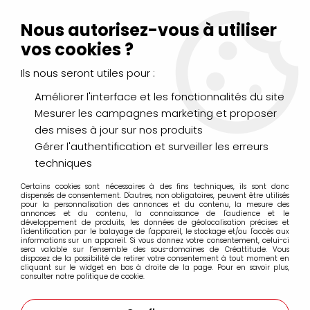
Livraison Mondial Relay offerte à partir de 99€ d'achats
(France, Belgique et Luxembourg)
Nous autorisez-vous à utiliser
Service client
Le Mans
02 43 43 95 56
ou par
mail
vos cookies ?
Ils nous seront utiles pour :
0
Améliorer l'interface et les fonctionnalités du site
Mesurer les campagnes marketing et proposer
Accueil
>
PEINTURES
>
Vernis et Médiums
>
Huile
>
des mises à jour sur nos produits
Chelsea Classical Studio
Gérer l'authentification et surveiller les erreurs
techniques
Chelsea Classical Studio
Certains cookies sont nécessaires à des fins techniques, ils sont donc
dispensés de consentement. D'autres, non obligatoires, peuvent être utilisés
pour la personnalisation des annonces et du contenu, la mesure des
annonces et du contenu, la connaissance de l'audience et le
Les matériaux Chelsea Classical Studio
développement de produits, les données de géolocalisation précises et
l'identification par le balayage de l'appareil, le stockage et/ou l'accès aux
pour les beaux arts sont des matériaux
informations sur un appareil. Si vous donnez votre consentement, celui-ci
sera valable sur l’ensemble des sous-domaines de Créattitude. Vous
anciens et naturels de la plus haute
disposez de la possibilité de retirer votre consentement à tout moment en
cliquant sur le widget en bas à droite de la page. Pour en savoir plus,
qualité, fabriqués selon des méthodes et
consulter notre politique de cookie.
des techniques historiquement prouvées.