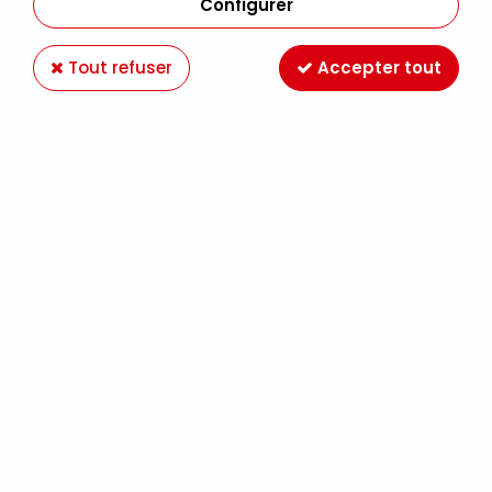
Configurer
Tout refuser
Accepter tout
RAPHAËL
PINCEAUX EVENTAIL PRECISION 8970
10,99 €
À partir de