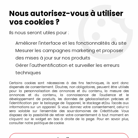
Livraison Mondial Relay offerte à partir de 99€ d'achats
(France, Belgique et Luxembourg)
Nous autorisez-vous à utiliser
Service client
Le Mans
02 43 43 95 56
ou par
mail
vos cookies ?
Ils nous seront utiles pour :
0
Améliorer l'interface et les fonctionnalités du site
Mesurer les campagnes marketing et proposer
Accueil
>
PINCEAUX & COUTEAUX
>
Huile & Acrylique
>
des mises à jour sur nos produits
RAPHAEL PRECISION IMITATION MARTRE
Gérer l'authentification et surveiller les erreurs
RAPHAEL PRECISION IMITATION MARTRE
techniques
Certains cookies sont nécessaires à des fins techniques, ils sont donc
dispensés de consentement. D'autres, non obligatoires, peuvent être utilisés
pour la personnalisation des annonces et du contenu, la mesure des
annonces et du contenu, la connaissance de l'audience et le
développement de produits, les données de géolocalisation précises et
l'identification par le balayage de l'appareil, le stockage et/ou l'accès aux
informations sur un appareil. Si vous donnez votre consentement, celui-ci
FILTRER
sera valable sur l’ensemble des sous-domaines de Créattitude. Vous
disposez de la possibilité de retirer votre consentement à tout moment en
cliquant sur le widget en bas à droite de la page. Pour en savoir plus,
consulter notre politique de cookie.
6 articles sur
6