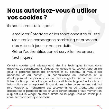
Livraison Mondial Relay offerte à partir de 99€ d'achats
(France, Belgique et Luxembourg)
Nous autorisez-vous à utiliser
Service client
Le Mans
02 43 43 95 56
ou par
mail
vos cookies ?
Ils nous seront utiles pour :
0
Améliorer l'interface et les fonctionnalités du site
Mesurer les campagnes marketing et proposer
Accueil
>
PINCEAUX & COUTEAUX
>
Huile & Acrylique
>
des mises à jour sur nos produits
Pinceau d artigny D-Brush série 3593
Gérer l'authentification et surveiller les erreurs
Pinceau d artigny D-Brush série 3593
techniques
Certains cookies sont nécessaires à des fins techniques, ils sont donc
dispensés de consentement. D'autres, non obligatoires, peuvent être utilisés
pour la personnalisation des annonces et du contenu, la mesure des
annonces et du contenu, la connaissance de l'audience et le
développement de produits, les données de géolocalisation précises et
l'identification par le balayage de l'appareil, le stockage et/ou l'accès aux
informations sur un appareil. Si vous donnez votre consentement, celui-ci
FILTRER
sera valable sur l’ensemble des sous-domaines de Créattitude. Vous
disposez de la possibilité de retirer votre consentement à tout moment en
cliquant sur le widget en bas à droite de la page. Pour en savoir plus,
consulter notre politique de cookie.
1 article sur
1