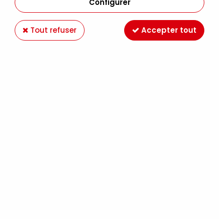
Configurer
Tout refuser
Accepter tout
RAPHAËL
PINCEAUX D'ARTIGNY D-BRUSH SERIE 3593
7,49 €
À partir de