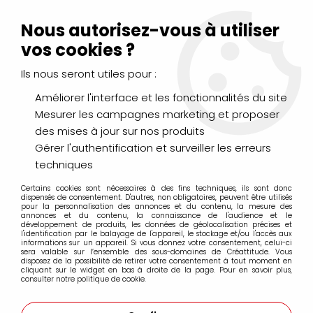
Livraison Mondial Relay offerte à partir de 99€ d'achats
(France, Belgique et Luxembourg)
Nous autorisez-vous à utiliser
Service client
Le Mans
02 43 43 95 56
ou par
mail
vos cookies ?
Ils nous seront utiles pour :
0
Améliorer l'interface et les fonctionnalités du site
Mesurer les campagnes marketing et proposer
Accueil
>
PINCEAUX & COUTEAUX
>
Huile & Acrylique
>
des mises à jour sur nos produits
RAPHAEL D'ARTIGNY SOIE DE PORC BEAU BLANC
Gérer l'authentification et surveiller les erreurs
RAPHAEL D'ARTIGNY SOIE DE PORC BEAU
techniques
BLANC
Certains cookies sont nécessaires à des fins techniques, ils sont donc
dispensés de consentement. D'autres, non obligatoires, peuvent être utilisés
pour la personnalisation des annonces et du contenu, la mesure des
annonces et du contenu, la connaissance de l'audience et le
développement de produits, les données de géolocalisation précises et
l'identification par le balayage de l'appareil, le stockage et/ou l'accès aux
informations sur un appareil. Si vous donnez votre consentement, celui-ci
sera valable sur l’ensemble des sous-domaines de Créattitude. Vous
FILTRER
disposez de la possibilité de retirer votre consentement à tout moment en
cliquant sur le widget en bas à droite de la page. Pour en savoir plus,
consulter notre politique de cookie.