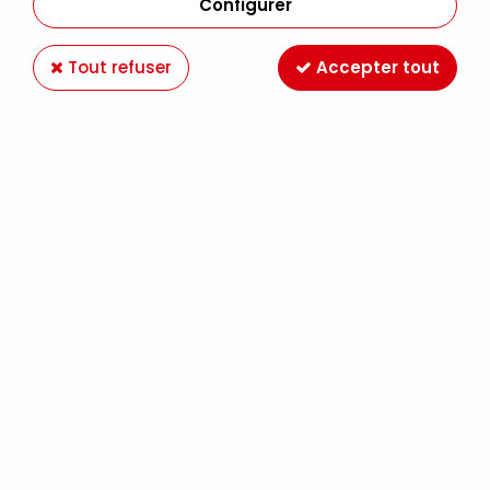
Configurer
Tout refuser
Accepter tout
-40 %
PRINCETON
UMBRIA SYNTHETIQUE ROND SERIE 6200
6,29 €
10,49 €
À partir de
-40 %
PRINCETON
UMBRIA SYNTHETIQUE LANGUE DE CHAT
LONG SERIE 6200
7,49 €
12,49 €
À partir de