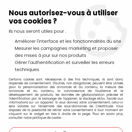
Livraison Mondial Relay offerte à partir de 99€ d'achats
(France, Belgique et Luxembourg)
Nous autorisez-vous à utiliser
Service client
Le Mans
02 43 43 95 56
ou par
mail
vos cookies ?
Ils nous seront utiles pour :
0
Améliorer l'interface et les fonctionnalités du site
Mesurer les campagnes marketing et proposer
Accueil
>
PINCEAUX & COUTEAUX
>
Huile & Acrylique
>
des mises à jour sur nos produits
PRINCETON Umbria série 6200
Gérer l'authentification et surveiller les erreurs
techniques
PRINCETON Umbria série 6200
Certains cookies sont nécessaires à des fins techniques, ils sont donc
dispensés de consentement. D'autres, non obligatoires, peuvent être utilisés
pour la personnalisation des annonces et du contenu, la mesure des
annonces et du contenu, la connaissance de l'audience et le
développement de produits, les données de géolocalisation précises et
l'identification par le balayage de l'appareil, le stockage et/ou l'accès aux
informations sur un appareil. Si vous donnez votre consentement, celui-ci
FILTRER
sera valable sur l’ensemble des sous-domaines de Créattitude. Vous
disposez de la possibilité de retirer votre consentement à tout moment en
cliquant sur le widget en bas à droite de la page. Pour en savoir plus,
consulter notre politique de cookie.
4 articles sur
4