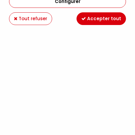
jours de séchage, elle se caractérise par sa
Configurer
matière épaisse qui en fait une huile économique
et facile à diluer avec un médium.
Tout refuser
Accepter tout
Sa texture est adaptée au travail au couteau
aussi bien qu’au pinceau sans être collante sous
l’outil.
Elle se prêtera à toutes les techniques, du glacis
au travail en forte épaisseur.
FILTRER
27 articles sur
56