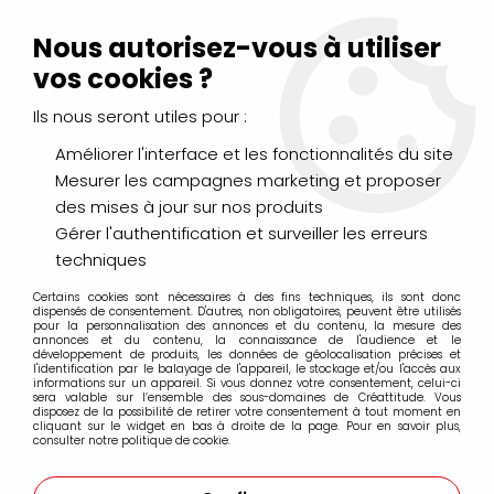
Livraison Mondial Relay offerte à partir de 99€ d'achats
(France, Belgique et Luxembourg)
Nous autorisez-vous à utiliser
Service client
Le Mans
02 43 43 95 56
ou par
mail
vos cookies ?
Ils nous seront utiles pour :
0
Améliorer l'interface et les fonctionnalités du site
Mesurer les campagnes marketing et proposer
Accueil
>
PEINTURES
>
Huile
>
Huiles Fines
>
Pébéo XL Fine
des mises à jour sur nos produits
Gérer l'authentification et surveiller les erreurs
Pébéo XL Fine
techniques
Certains cookies sont nécessaires à des fins techniques, ils sont donc
dispensés de consentement. D'autres, non obligatoires, peuvent être utilisés
pour la personnalisation des annonces et du contenu, la mesure des
- 200 ml.
Huile fine XL
annonces et du contenu, la connaissance de l'audience et le
développement de produits, les données de géolocalisation précises et
Cette peinture est idéalement conçue pour
l'identification par le balayage de l'appareil, le stockage et/ou l'accès aux
informations sur un appareil. Si vous donnez votre consentement, celui-ci
l’étude et les grands espaces picturaux.
sera valable sur l’ensemble des sous-domaines de Créattitude. Vous
disposez de la possibilité de retirer votre consentement à tout moment en
cliquant sur le widget en bas à droite de la page. Pour en savoir plus,
Il s’agit d’une huile légèrement siccativée
consulter notre politique de cookie.
permettant ainsi un travail en surcouche dès 3