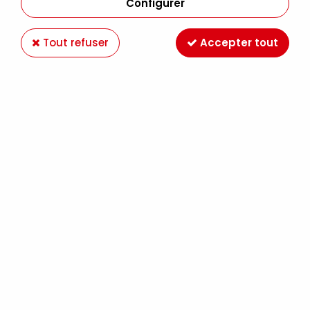
Configurer
Tout refuser
Accepter tout
Huile fine Griffin Alkyd
Winsor&Newton
7,89 €
Dès
TTC
Peinture à l’huile
Griffin Alkyd Winsor &
Newton séchage