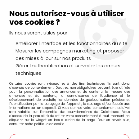
Livraison Mondial Relay offerte à partir de 99€ d'achats
(France, Belgique et Luxembourg)
Nous autorisez-vous à utiliser
Service client
Le Mans
02 43 43 95 56
ou par
mail
vos cookies ?
Ils nous seront utiles pour :
0
Améliorer l'interface et les fonctionnalités du site
Mesurer les campagnes marketing et proposer
Accueil
>
PEINTURES
>
Huile
>
Huiles Fines
>
des mises à jour sur nos produits
Huile fine Griffin Alkyd Winsor&Newton
Gérer l'authentification et surveiller les erreurs
techniques
Certains cookies sont nécessaires à des fins techniques, ils sont donc
dispensés de consentement. D'autres, non obligatoires, peuvent être utilisés
pour la personnalisation des annonces et du contenu, la mesure des
annonces et du contenu, la connaissance de l'audience et le
développement de produits, les données de géolocalisation précises et
l'identification par le balayage de l'appareil, le stockage et/ou l'accès aux
informations sur un appareil. Si vous donnez votre consentement, celui-ci
sera valable sur l’ensemble des sous-domaines de Créattitude. Vous
disposez de la possibilité de retirer votre consentement à tout moment en
cliquant sur le widget en bas à droite de la page. Pour en savoir plus,
consulter notre politique de cookie.