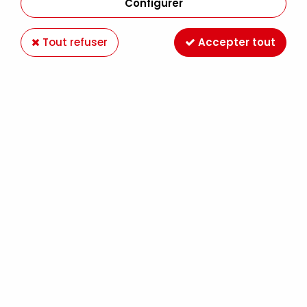
Configurer
Tout refuser
Accepter tout
-24 %
SENNELIER
SET 6 TUBES GOUACHE EXTRA-FINE 10ML
SENNELIER LES AGAPANTHES CLAUDE MONET
18,90 €
24,90 €