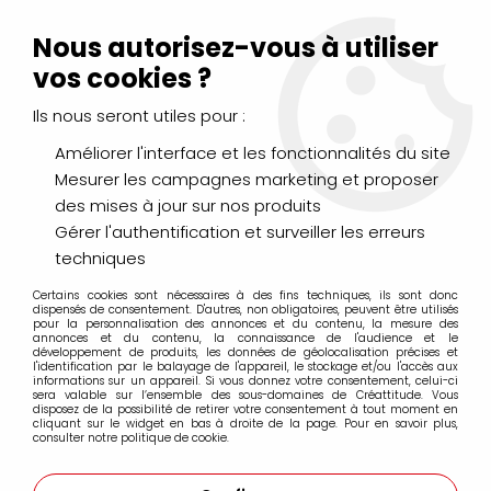
Livraison Mondial Relay offerte à partir de 99€ d'achats
(France, Belgique et Luxembourg)
Nous autorisez-vous à utiliser
Service client
Le Mans
02 43 43 95 56
ou par
mail
vos cookies ?
Ils nous seront utiles pour :
0
Améliorer l'interface et les fonctionnalités du site
Mesurer les campagnes marketing et proposer
Accueil
>
PEINTURES
>
Gouache
>
Boite
des mises à jour sur nos produits
Gérer l'authentification et surveiller les erreurs
Boite
techniques
Certains cookies sont nécessaires à des fins techniques, ils sont donc
dispensés de consentement. D'autres, non obligatoires, peuvent être utilisés
pour la personnalisation des annonces et du contenu, la mesure des
annonces et du contenu, la connaissance de l'audience et le
développement de produits, les données de géolocalisation précises et
l'identification par le balayage de l'appareil, le stockage et/ou l'accès aux
FILTRER
informations sur un appareil. Si vous donnez votre consentement, celui-ci
sera valable sur l’ensemble des sous-domaines de Créattitude. Vous
disposez de la possibilité de retirer votre consentement à tout moment en
cliquant sur le widget en bas à droite de la page. Pour en savoir plus,
consulter notre politique de cookie.
11 articles sur
11