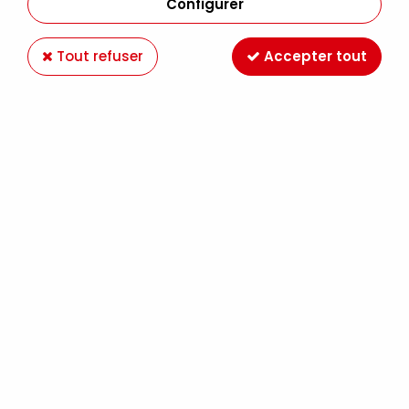
Configurer
Tout refuser
Accepter tout
Gouache Linel Extra-Fine
3,98 €
5,69
Dès
TTC au lieu de
€
La nouvelle gamme de gouache extra-
fine Linel a été modernisée, testée et
approuvée par des artistes et
professeurs en Ecoles d’Art. Elle offre à