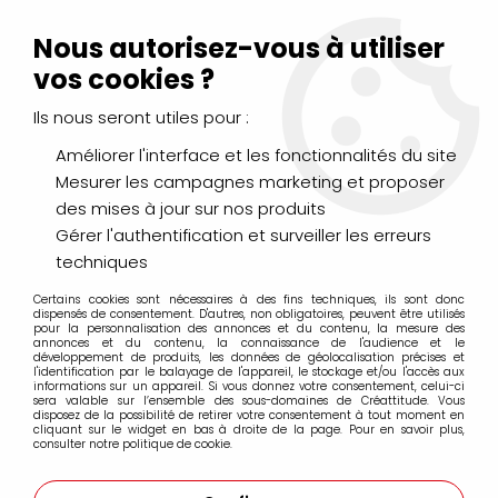
Livraison Mondial Relay offerte à partir de 99€ d'achats
(France, Belgique et Luxembourg)
Nous autorisez-vous à utiliser
Service client
Le Mans
02 43 43 95 56
ou par
mail
vos cookies ?
Ils nous seront utiles pour :
0
Améliorer l'interface et les fonctionnalités du site
Mesurer les campagnes marketing et proposer
Accueil
>
PEINTURES
>
Gouache
>
Gouache Linel Extra-Fine
des mises à jour sur nos produits
Gérer l'authentification et surveiller les erreurs
techniques
Certains cookies sont nécessaires à des fins techniques, ils sont donc
dispensés de consentement. D'autres, non obligatoires, peuvent être utilisés
pour la personnalisation des annonces et du contenu, la mesure des
annonces et du contenu, la connaissance de l'audience et le
développement de produits, les données de géolocalisation précises et
l'identification par le balayage de l'appareil, le stockage et/ou l'accès aux
informations sur un appareil. Si vous donnez votre consentement, celui-ci
sera valable sur l’ensemble des sous-domaines de Créattitude. Vous
disposez de la possibilité de retirer votre consentement à tout moment en
cliquant sur le widget en bas à droite de la page. Pour en savoir plus,
consulter notre politique de cookie.