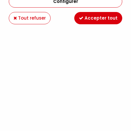
Configurer
Tout refuser
Accepter tout
MOLOTOW
MOLOTOW 620PP ONE4ALL 15MM
STANDARD CUIVRE CHROME
9,99 €