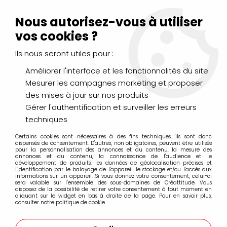
Livraison Mondial Relay offerte à partir de 99€ d'achats
(France, Belgique et Luxembourg)
Nous autorisez-vous à utiliser
Service client
Le Mans
02 43 43 95 56
ou par
mail
vos cookies ?
Ils nous seront utiles pour :
0
Améliorer l'interface et les fonctionnalités du site
Mesurer les campagnes marketing et proposer
Accueil
>
DESSIN & ARTS GRAPHIQUES
>
Marqueurs Acrylique
>
des mises à jour sur nos produits
Marqueurs acrylique Molotow
>
Marqueurs Molotow 627HS 15mm
Gérer l'authentification et surveiller les erreurs
techniques
Marqueurs Molotow 627HS 15mm
Certains cookies sont nécessaires à des fins techniques, ils sont donc
dispensés de consentement. D'autres, non obligatoires, peuvent être utilisés
pour la personnalisation des annonces et du contenu, la mesure des
annonces et du contenu, la connaissance de l'audience et le
développement de produits, les données de géolocalisation précises et
l'identification par le balayage de l'appareil, le stockage et/ou l'accès aux
informations sur un appareil. Si vous donnez votre consentement, celui-ci
sera valable sur l’ensemble des sous-domaines de Créattitude. Vous
FILTRER
disposez de la possibilité de retirer votre consentement à tout moment en
cliquant sur le widget en bas à droite de la page. Pour en savoir plus,
consulter notre politique de cookie.
19 articles sur
19