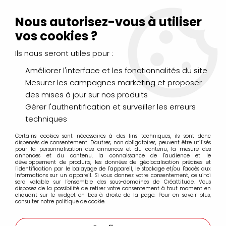
Livraison Mondial Relay offerte à partir de 99€ d'achats
(France, Belgique et Luxembourg)
Nous autorisez-vous à utiliser
Service client
Le Mans
02 43 43 95 56
ou par
mail
vos cookies ?
Ils nous seront utiles pour :
0
Améliorer l'interface et les fonctionnalités du site
Mesurer les campagnes marketing et proposer
Accueil
>
DESSIN & ARTS GRAPHIQUES
>
Marqueurs Acrylique
>
des mises à jour sur nos produits
Marqueurs acrylique Molotow
>
Marqueurs Molotow 627HS 15mm
>
MOLOTOW 627HS ONE4ALL
Gérer l'authentification et surveiller les erreurs
15MM ROUGE TRAFIC 013
techniques
Certains cookies sont nécessaires à des fins techniques, ils sont donc
dispensés de consentement. D'autres, non obligatoires, peuvent être utilisés
pour la personnalisation des annonces et du contenu, la mesure des
annonces et du contenu, la connaissance de l'audience et le
développement de produits, les données de géolocalisation précises et
l'identification par le balayage de l'appareil, le stockage et/ou l'accès aux
informations sur un appareil. Si vous donnez votre consentement, celui-ci
sera valable sur l’ensemble des sous-domaines de Créattitude. Vous
disposez de la possibilité de retirer votre consentement à tout moment en
cliquant sur le widget en bas à droite de la page. Pour en savoir plus,
consulter notre politique de cookie.