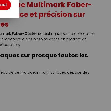
ylique Multimark Faber-
tout
yvalence et précision sur
ces
timark Faber-Castell
se distingue par sa conception
ur répondre à des besoins variés en matière de
 décoration.
aques sur presque toutes les
 d'eau de ce marqueur multi-surfaces dépose des
es à la lumière sur des supports aussi différents que le
 cuir, le verre, le plastique, la pierre ou la toile. Elle
 peut être superposée et se mélange facilement tant
e. L'opacité maximale est obtenue grâce au système
 intégré.
nte adaptée à chaque usage