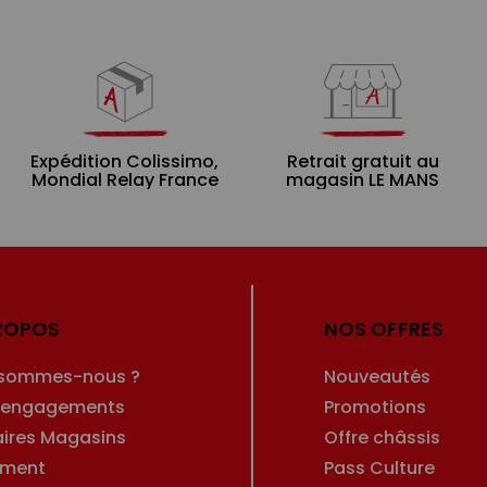
Expédition Colissimo,
Retrait gratuit au
Mondial Relay France
magasin LE MANS
ROPOS
NOS OFFRES
 sommes-nous ?
Nouveautés
 engagements
Promotions
aires Magasins
Offre châssis
ement
Pass Culture