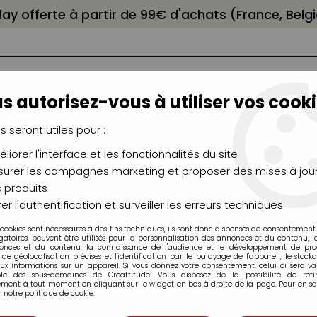
elay offerte à partir de 99€ d'achats (France, Bel
s autorisez-vous à utiliser vos cooki
us seront utiles pour :
liorer l'interface et les fonctionnalités du site
NCEAUX
CHÂSSIS
AÉROGRAPHIE
MODELAG
UTEAUX
CHEVALETS
MODÉLISME
MOULAG
urer les campagnes marketing et proposer des mises à jour
 produits
>
Marqueurs Multimark Acrylic Faber-Castell
er l'authentification et surveiller les erreurs techniques
 cookies sont nécessaires à des fins techniques, ils sont donc dispensés de consentement. 
gatoires, peuvent être utilisés pour la personnalisation des annonces et du contenu, 
Marqueurs Mul
onces et du contenu, la connaissance de l'audience et le développement de produ
de géolocalisation précises et l'identification par le balayage de l'appareil, le stock
aux informations sur un appareil. Si vous donnez votre consentement, celui-ci sera va
3,49 €
ble des sous-domaines de Créattitude. Vous disposez de la possibilité de retir
ment à tout moment en cliquant sur le widget en bas à droite de la page. Pour en sav
Dès
TTC
 notre politique de cookie.