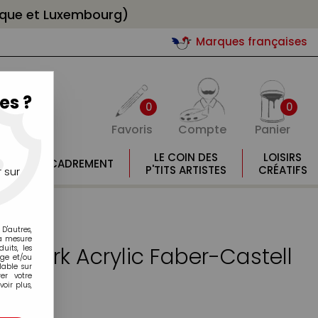
gique et Luxembourg)
Marques françaises
es ?
0
0
Favoris
Compte
Panier
E
LE COIN DES
LOISIRS
ENCADREMENT
E
P'TITS ARTISTES
CRÉATIFS
 sur
D'autres,
la mesure
timark Acrylic Faber-Castell
its, les
age et/ou
lable sur
er votre
oir plus,