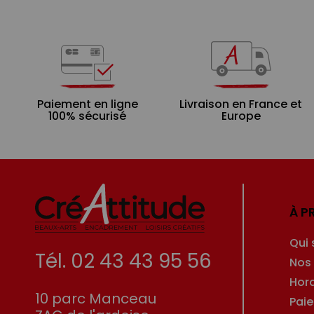
Paiement en ligne
Livraison en France et
100% sécurisé
Europe
À P
Qui
Tél. 02 43 43 95 56
Nos
Hor
10 parc Manceau
Pai