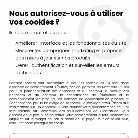
Livraison Mondial Relay offerte à partir de 99€ d'achats
(France, Belgique et Luxembourg)
Nous autorisez-vous à utiliser
Service client
Le Mans
02 43 43 95 56
ou par
mail
vos cookies ?
Ils nous seront utiles pour :
0
Améliorer l'interface et les fonctionnalités du site
Mesurer les campagnes marketing et proposer
Accueil
>
DESSIN & ARTS GRAPHIQUES
>
Marqueurs Acrylique
>
des mises à jour sur nos produits
Marqueurs acrylique Molotow
>
Marqueurs Molotow 227HS 4mm
Gérer l'authentification et surveiller les erreurs
techniques
Marqueurs Molotow 227HS 4mm
Certains cookies sont nécessaires à des fins techniques, ils sont donc
dispensés de consentement. D'autres, non obligatoires, peuvent être utilisés
pour la personnalisation des annonces et du contenu, la mesure des
annonces et du contenu, la connaissance de l'audience et le
développement de produits, les données de géolocalisation précises et
l'identification par le balayage de l'appareil, le stockage et/ou l'accès aux
informations sur un appareil. Si vous donnez votre consentement, celui-ci
sera valable sur l’ensemble des sous-domaines de Créattitude. Vous
FILTRER
disposez de la possibilité de retirer votre consentement à tout moment en
cliquant sur le widget en bas à droite de la page. Pour en savoir plus,
consulter notre politique de cookie.
27 articles sur
50