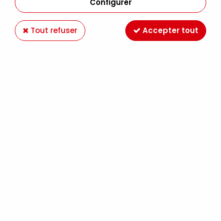
Configurer
Tout refuser
Accepter tout
MOLOTOW
MOLOTOW 227HS ONE4ALL 4MM FUSHCIA
231
5,99 €