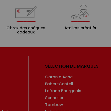
Offrez des chèques
Ateliers créatifs
cadeaux
SÉLECTION DE MARQUES
Caran d'Ache
Faber-Castell
Lefranc Bourgeois
Sennelier
Tombow