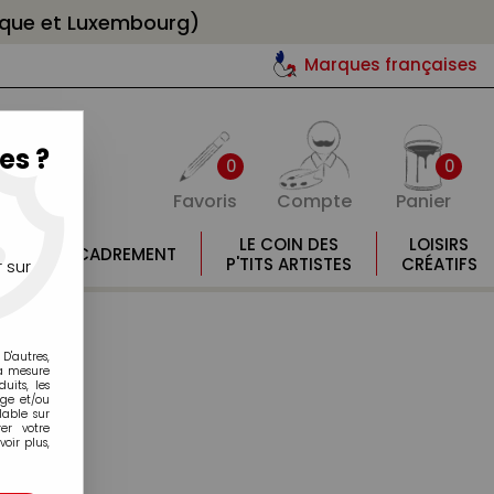
gique et Luxembourg)
Marques françaises
es ?
0
0
Favoris
Compte
Panier
E
LE COIN DES
LOISIRS
ENCADREMENT
E
P'TITS ARTISTES
CRÉATIFS
 sur
D'autres,
la mesure
its, les
age et/ou
lable sur
er votre
oir plus,