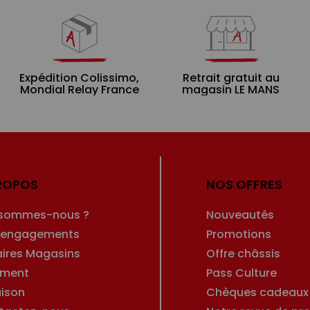
Expédition Colissimo,
Retrait gratuit au
Mondial Relay France
magasin LE MANS
ROPOS
NOS OFFRES
 sommes-nous ?
Nouveautés
 engagements
Promotions
aires Magasins
Offre châssis
ement
Pass Culture
aison
Chèques cadeaux