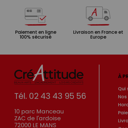
Paiement en ligne
Livraison en France et
100% sécurisé
Europe
À P
Qui
Tél. 02 43 43 95 56
Nos
Hor
10 parc Manceau
Pai
ZAC de l'ardoise
Livr
72000 LE MANS