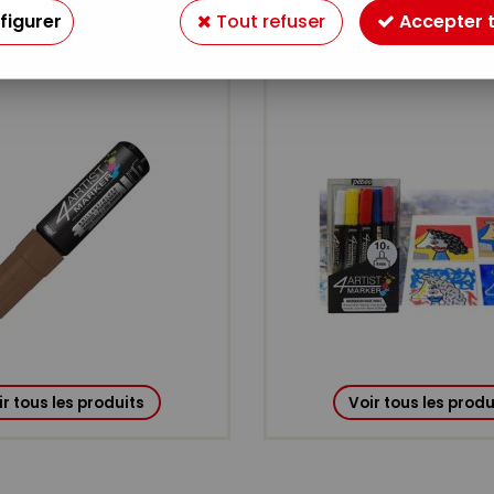
figurer
Tout refuser
Accepter 
IST MARKER PEBEO
COFFRETS
ir tous les produits
Voir tous les produ