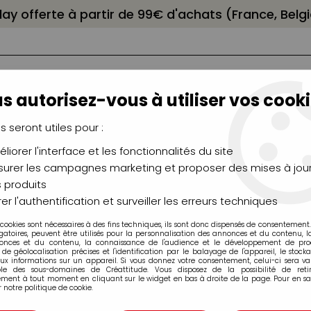
elay offerte à partir de 99€ d'achats (France, Bel
s autorisez-vous à utiliser vos cooki
us seront utiles pour :
liorer l'interface et les fonctionnalités du site
NCEAUX
CHÂSSIS
AÉROGRAPHIE
MODELAG
UTEAUX
CHEVALETS
MODÉLISME
MOULAG
urer les campagnes marketing et proposer des mises à jour
 produits
er l'authentification et surveiller les erreurs techniques
 cookies sont nécessaires à des fins techniques, ils sont donc dispensés de consentement. 
Marqueurs à huile
gatoires, peuvent être utilisés pour la personnalisation des annonces et du contenu, 
onces et du contenu, la connaissance de l'audience et le développement de produ
de géolocalisation précises et l'identification par le balayage de l'appareil, le stock
aux informations sur un appareil. Si vous donnez votre consentement, celui-ci sera va
ble des sous-domaines de Créattitude. Vous disposez de la possibilité de retir
ment à tout moment en cliquant sur le widget en bas à droite de la page. Pour en sav
 notre politique de cookie.