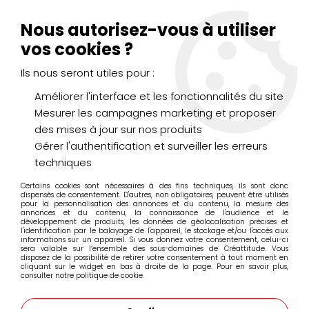
Livraison Mondial Relay offerte à partir de 99€ d'achats
(France, Belgique et Luxembourg)
Nous autorisez-vous à utiliser
Service client
Le Mans
02 43 43 95 56
ou par
mail
vos cookies ?
Ils nous seront utiles pour :
0
Améliorer l'interface et les fonctionnalités du site
Mesurer les campagnes marketing et proposer
Accueil
>
DESSIN & ARTS GRAPHIQUES
>
Marqueurs Acrylique
>
des mises à jour sur nos produits
Acrylic Marker Pébéo
Gérer l'authentification et surveiller les erreurs
techniques
Acrylic Marker Pébéo
Certains cookies sont nécessaires à des fins techniques, ils sont donc
dispensés de consentement. D'autres, non obligatoires, peuvent être utilisés
pour la personnalisation des annonces et du contenu, la mesure des
annonces et du contenu, la connaissance de l'audience et le
développement de produits, les données de géolocalisation précises et
l'identification par le balayage de l'appareil, le stockage et/ou l'accès aux
informations sur un appareil. Si vous donnez votre consentement, celui-ci
sera valable sur l’ensemble des sous-domaines de Créattitude. Vous
ACRYLIC MARKER PÉBÉO 0.7MM
disposez de la possibilité de retirer votre consentement à tout moment en
cliquant sur le widget en bas à droite de la page. Pour en savoir plus,
consulter notre politique de cookie.