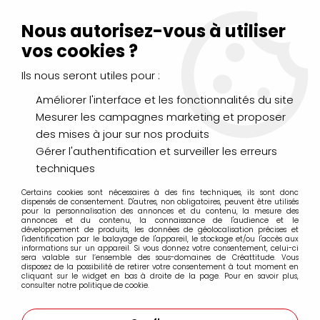
Livraison Mondial Relay offerte à partir de 99€ d'achats
(France, Belgique et Luxembourg)
Nous autorisez-vous à utiliser
Service client
Le Mans
02 43 43 95 56
ou par
mail
vos cookies ?
Ils nous seront utiles pour :
0
Améliorer l'interface et les fonctionnalités du site
Mesurer les campagnes marketing et proposer
Accueil
>
PEINTURES
>
des mises à jour sur nos produits
Peintures spécifiques : verre, tissu, porcelaine...
>
Peinture tissu Sétacolor Pébéo
>
Gérer l'authentification et surveiller les erreurs
PEINTURE AEROSOL TISSUS : 7A Spray
techniques
Certains cookies sont nécessaires à des fins techniques, ils sont donc
PEINTURE AEROSOL TISSUS : 7A Spray
dispensés de consentement. D'autres, non obligatoires, peuvent être utilisés
pour la personnalisation des annonces et du contenu, la mesure des
annonces et du contenu, la connaissance de l'audience et le
développement de produits, les données de géolocalisation précises et
l'identification par le balayage de l'appareil, le stockage et/ou l'accès aux
informations sur un appareil. Si vous donnez votre consentement, celui-ci
Peinture aérosol pour tissus sans solvant à base
sera valable sur l’ensemble des sous-domaines de Créattitude. Vous
disposez de la possibilité de retirer votre consentement à tout moment en
d'eau. Les couleurs très pigmentées offrent une
cliquant sur le widget en bas à droite de la page. Pour en savoir plus,
consulter notre politique de cookie.
grande couverture.
Pour tissus clairs ou foncés , pour les