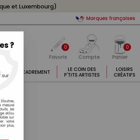
gique et Luxembourg)
Marques françaises
es ?
0
0
Favoris
Compte
Panier
E
LE COIN DES
LOISIRS
ENCADREMENT
E
P'TITS ARTISTES
CRÉATIFS
 sur
D'autres,
la mesure
its, les
age et/ou
lable sur
er votre
oir plus,