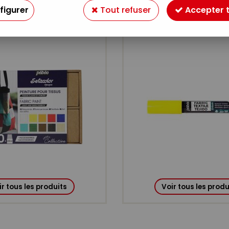
figurer
Tout refuser
Accepter 
MARQUEURS SETA
LOR TISSUS OPAQUES
OPAQUES
ir tous les produits
Voir tous les produ