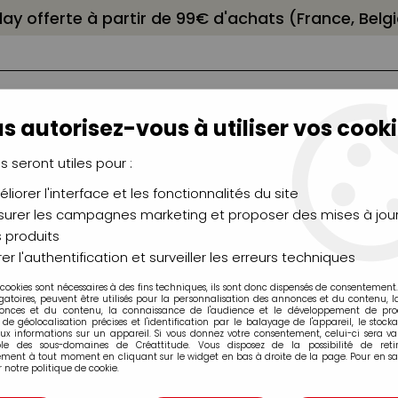
elay offerte à partir de 99€ d'achats (France, Bel
s autorisez-vous à utiliser vos cooki
us seront utiles pour :
liorer l'interface et les fonctionnalités du site
NCEAUX
CHÂSSIS
AÉROGRAPHIE
MODELAG
UTEAUX
CHEVALETS
MODÉLISME
MOULAG
urer les campagnes marketing et proposer des mises à jour
 produits
celaine...
>
Peinture tissu Sétacolor Pébéo
er l'authentification et surveiller les erreurs techniques
 cookies sont nécessaires à des fins techniques, ils sont donc dispensés de consentement. 
Peinture tissu Sétacolor Pébéo
gatoires, peuvent être utilisés pour la personnalisation des annonces et du contenu, 
onces et du contenu, la connaissance de l'audience et le développement de produ
de géolocalisation précises et l'identification par le balayage de l'appareil, le stock
aux informations sur un appareil. Si vous donnez votre consentement, celui-ci sera va
ble des sous-domaines de Créattitude. Vous disposez de la possibilité de retir
ment à tout moment en cliquant sur le widget en bas à droite de la page. Pour en sav
 notre politique de cookie.