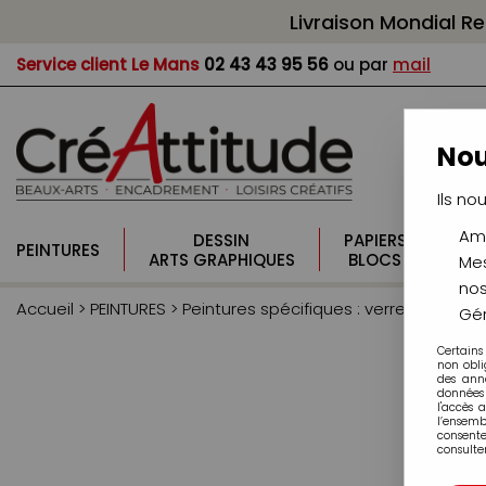
Livraison Mondial R
Service client
Le Mans
02 43 43 95 56
ou par
mail
Nou
Ils no
Amé
DESSIN
PAPIERS
PI
PEINTURES
ARTS GRAPHIQUES
BLOCS
CO
Mes
nos
Accueil
>
PEINTURES
>
Peintures spécifiques : verre, tissu, por
Gér
Certains
non obli
des ann
données 
l'accès 
l’ensem
consente
consulter