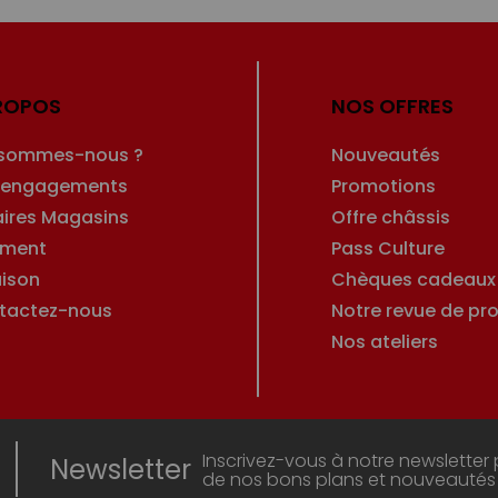
ROPOS
NOS OFFRES
 sommes-nous ?
Nouveautés
 engagements
Promotions
aires Magasins
Offre châssis
ement
Pass Culture
aison
Chèques cadeaux
tactez-nous
Notre revue de pro
Nos ateliers
Inscrivez-vous à notre newsletter 
Newsletter
de nos bons plans et nouveautés