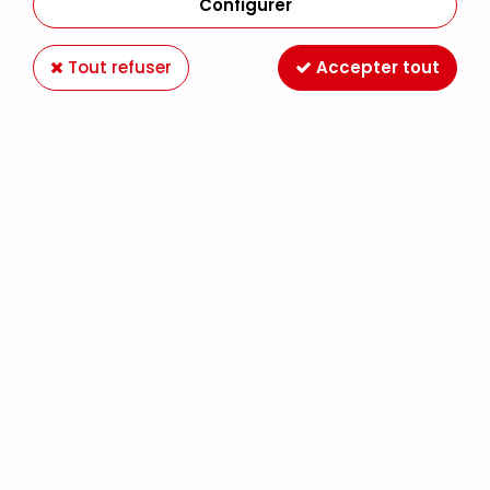
Configurer
Tout refuser
Accepter tout
NOUVEAU
-26 %
SENNELIER
BOITE MÉTAL "LA PETITE AQUARELLE"
SENNELIER 12 1/2 GODETS + 6 OFFERTS
27,49 €
36,90 €