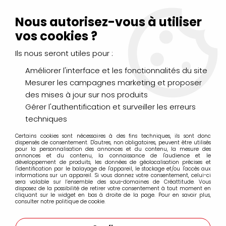
Livraison Mondial Relay offerte à partir de 99€ d'achats
(France, Belgique et Luxembourg)
Nous autorisez-vous à utiliser
Service client
Le Mans
02 43 43 95 56
ou par
mail
vos cookies ?
Ils nous seront utiles pour :
0
Améliorer l'interface et les fonctionnalités du site
Mesurer les campagnes marketing et proposer
Accueil
>
PEINTURES
>
Aquarelle
>
Coffrets et sets
des mises à jour sur nos produits
Gérer l'authentification et surveiller les erreurs
Coffrets et sets
techniques
Certains cookies sont nécessaires à des fins techniques, ils sont donc
dispensés de consentement. D'autres, non obligatoires, peuvent être utilisés
pour la personnalisation des annonces et du contenu, la mesure des
annonces et du contenu, la connaissance de l'audience et le
développement de produits, les données de géolocalisation précises et
l'identification par le balayage de l'appareil, le stockage et/ou l'accès aux
FILTRER
informations sur un appareil. Si vous donnez votre consentement, celui-ci
sera valable sur l’ensemble des sous-domaines de Créattitude. Vous
disposez de la possibilité de retirer votre consentement à tout moment en
cliquant sur le widget en bas à droite de la page. Pour en savoir plus,
consulter notre politique de cookie.
27 articles sur
45