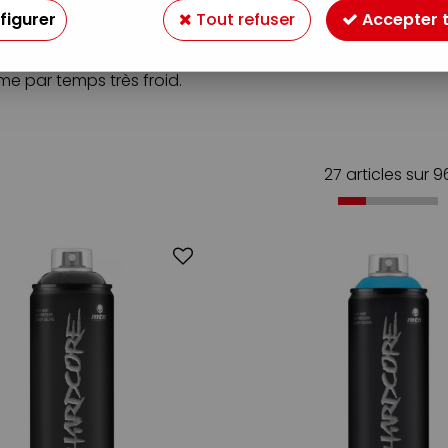
, son pouvoir couvrant et sa palette de couleurs brillan
figurer
Tout refuser
Accepter 
lante, peinture à séchage immédiat et sans coulures. Fort 
e par temps très froid.
27 articles sur
9