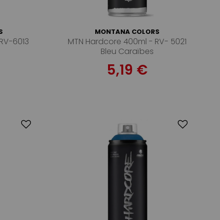
S
MONTANA COLORS
RV-6013
MTN Hardcore 400ml - RV- 5021
Bleu Caraïbes
5,19 €