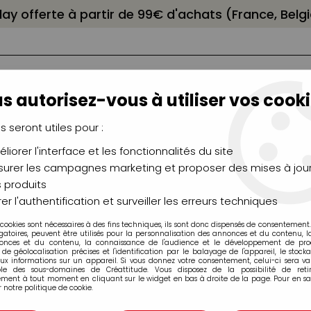
elay offerte à partir de 99€ d'achats (France, Bel
s autorisez-vous à utiliser vos cooki
us seront utiles pour :
liorer l'interface et les fonctionnalités du site
NCEAUX
CHÂSSIS
AÉROGRAPHIE
MODELAG
UTEAUX
CHEVALETS
MODÉLISME
MOULAG
urer les campagnes marketing et proposer des mises à jour
 produits
HARDCORE
er l'authentification et surveiller les erreurs techniques
 cookies sont nécessaires à des fins techniques, ils sont donc dispensés de consentement. 
Montana Colors HARDCORE
gatoires, peuvent être utilisés pour la personnalisation des annonces et du contenu, 
onces et du contenu, la connaissance de l'audience et le développement de produ
de géolocalisation précises et l'identification par le balayage de l'appareil, le stock
aux informations sur un appareil. Si vous donnez votre consentement, celui-ci sera va
ble des sous-domaines de Créattitude. Vous disposez de la possibilité de retir
ment à tout moment en cliquant sur le widget en bas à droite de la page. Pour en sav
 notre politique de cookie.
ure au monde à être conçue spécialement pour la pratique