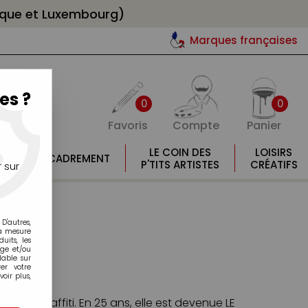
gique et Luxembourg)
Marques françaises
es ?
0
0
Favoris
Compte
Panier
E
LE COIN DES
LOISIRS
ENCADREMENT
E
P'TITS ARTISTES
CRÉATIFS
 sur
D'autres,
la mesure
its, les
age et/ou
lable sur
er votre
oir plus,
 du Graffiti. En 25 ans, elle est devenue LE