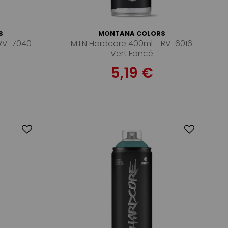
S
MONTANA COLORS
 RV-7040
MTN Hardcore 400ml - RV-6016
Vert Foncé
5,19 €