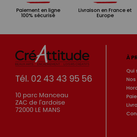
Paiement en ligne
Livraison en France et
100% sécurisé
Europe
À P
Qui
Tél. 02 43 43 95 56
Nos
Hor
10 parc Manceau
Pai
ZAC de l'ardoise
Livr
72000 LE MANS
Con