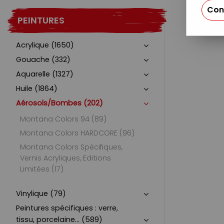
Con
PEINTURES
Acrylique (1650)
Gouache (332)
Aquarelle (1327)
Huile (1864)
Aérosols/Bombes (202)
Montana Colors 94 (89)
Montana Colors HARDCORE (96)
Montana Colors Spécifiques,
Vernis Acryliques, Editions
Limitées (17)
Vinylique (79)
Peintures spécifiques : verre,
tissu, porcelaine... (589)