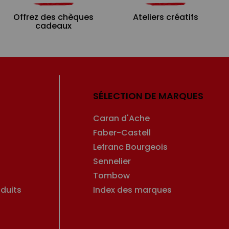
Offrez des chèques
Ateliers créatifs
cadeaux
SÉLECTION DE MARQUES
Caran d'Ache
Faber-Castell
Lefranc Bourgeois
Sennelier
Tombow
duits
Index des marques