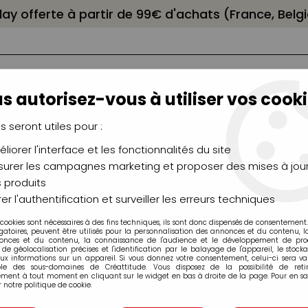
elay offerte à partir de 99€ d'achats (France, Bel
s autorisez-vous à utiliser vos cooki
us seront utiles pour :
liorer l'interface et les fonctionnalités du site
NCEAUX
CHÂSSIS
AÉROGRAPHIE
MODELAG
UTEAUX
CHEVALETS
MODÉLISME
MOULAG
urer les campagnes marketing et proposer des mises à jour
 produits
s sans solvant AMSTERDAM
er l'authentification et surveiller les erreurs techniques
 cookies sont nécessaires à des fins techniques, ils sont donc dispensés de consentement. 
 Acryliques sans solvant AM
gatoires, peuvent être utilisés pour la personnalisation des annonces et du contenu, 
onces et du contenu, la connaissance de l'audience et le développement de produ
de géolocalisation précises et l'identification par le balayage de l'appareil, le stock
aux informations sur un appareil. Si vous donnez votre consentement, celui-ci sera va
ble des sous-domaines de Créattitude. Vous disposez de la possibilité de retir
ment à tout moment en cliquant sur le widget en bas à droite de la page. Pour en sav
 notre politique de cookie.