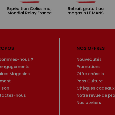
Expédition Colissimo,
Retrait gratuit au
Mondial Relay France
magasin LE MANS
ROPOS
NOS OFFRES
 sommes-nous ?
Nouveautés
 engagements
Promotions
aires Magasins
Offre châssis
ement
Pass Culture
aison
Chèques cadeaux
tactez-nous
Notre revue de pro
Nos ateliers