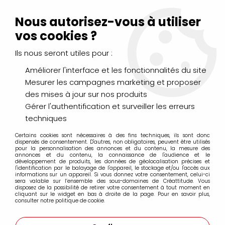
Livraison Mondial Relay offerte à partir de 99€ d'achats
(France, Belgique et Luxembourg)
Nous autorisez-vous à utiliser
Service client
Le Mans
02 43 43 95 56
ou par
mail
vos cookies ?
Ils nous seront utiles pour :
0
Améliorer l'interface et les fonctionnalités du site
Mesurer les campagnes marketing et proposer
Accueil
>
PEINTURES
>
Acrylique
>
Additifs, Médiums, Apprêts
des mises à jour sur nos produits
Gérer l'authentification et surveiller les erreurs
Additifs, Médiums, Apprêts
techniques
Certains cookies sont nécessaires à des fins techniques, ils sont donc
dispensés de consentement. D'autres, non obligatoires, peuvent être utilisés
pour la personnalisation des annonces et du contenu, la mesure des
annonces et du contenu, la connaissance de l'audience et le
développement de produits, les données de géolocalisation précises et
l'identification par le balayage de l'appareil, le stockage et/ou l'accès aux
informations sur un appareil. Si vous donnez votre consentement, celui-ci
GOLDEN
sera valable sur l’ensemble des sous-domaines de Créattitude. Vous
disposez de la possibilité de retirer votre consentement à tout moment en
cliquant sur le widget en bas à droite de la page. Pour en savoir plus,
consulter notre politique de cookie.